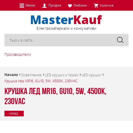
Меню
Профил
Любими
Количка
Eлектроматериали и консумативи
Производители
Начало
Осветление
LED крушки и тръби
LED крушки
Kрушка лед MR16, GU10, 5W, 4500K, 230VAC
Kрушка лед MR16, GU10, 5W, 4500K,
230VAC
назад