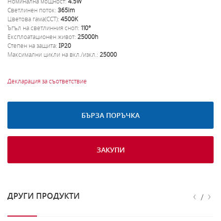
Номинална мощност:
4.5W
Светлинен поток:
365lm
Цветова гама(CCT):
4500K
Ъгъл на светлинния сноп:
110°
Експлоатационен живот:
25000h
Степен на защита:
IP20
Максимални цикли на вкл./изкл.:
25000
Декларация за съответствие
БЪРЗА ПОРЪЧКА
ЗАКУПИ
‹
›
ДРУГИ ПРОДУКТИ
/