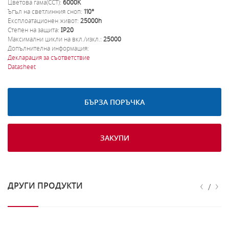
Цветова гама(CCT):
6000K
Ъгъл на светлинния сноп:
110°
Експлоатационен живот:
25000h
Степен на защита:
IP20
Максимални цикли на вкл./изкл.:
25000
Допълнителна информация:
Декларация за съответствие
Datasheet
БЪРЗА ПОРЪЧКА
ЗАКУПИ
‹
›
ДРУГИ ПРОДУКТИ
/