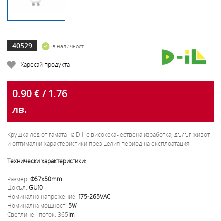
40529
в наличност
Харесай продукта
0.90 € / 1.76
лв.
Крушка лед от гамата на D-il с висококачествена изработка, дълъг живот
и оптимални характеристики през целия период на експлоатация.
Технически характеристики:
Размер:
Ф57x50mm
Цокъл:
GU10
Номинално напрежение:
175-265VAC
Номинална мощност:
5W
Светлинен поток: 365
lm