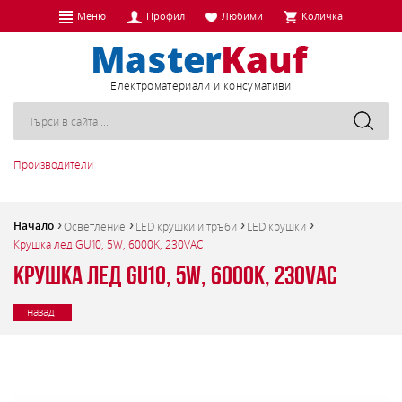
Меню
Профил
Любими
Количка
Eлектроматериали и консумативи
Производители
Начало
Осветление
LED крушки и тръби
LED крушки
Крушка лед GU10, 5W, 6000K, 230VAC
Крушка лед GU10, 5W, 6000K, 230VAC
назад