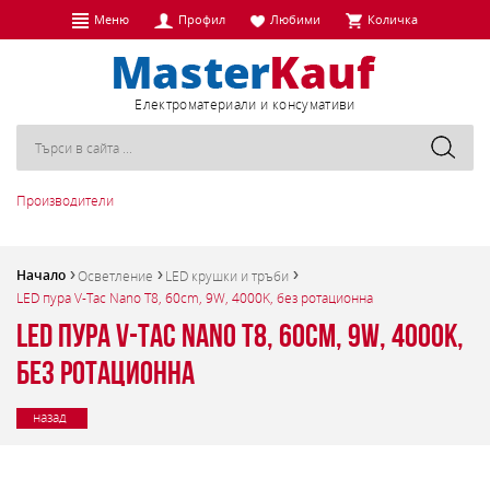
Меню
Профил
Любими
Количка
Eлектроматериали и консумативи
Производители
Начало
Осветление
LED крушки и тръби
LED пура V-Tac Nano T8, 60cm, 9W, 4000K, без ротационна
LED пура V-Tac Nano T8, 60cm, 9W, 4000K,
без ротационна
назад