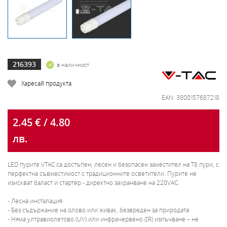
216393
в наличност
Харесай продукта
EAN: 3800157687218
2.45 € / 4.80
лв.
LED пурите VTAC са достъпен, лесен и безопасен заместител на Т8 пури, с
перфектна съвместимост с традиционните осветители. Пурите не
изискват баласт и стартер - директно захранване на 220VAC.
- Лесна инсталация
- Без съдържание на олово или живак, безвреден за природата
- Няма ултравиолетово (UV) или инфрачервено (IR) излъчване – не