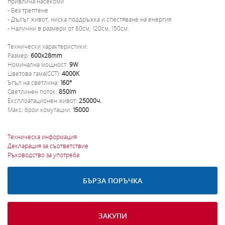
привлича насекоми
- Без трептене
- Дълъг живот, ниска поддръжка и спестяване на енергия
- Налични в размери от 60см, 120см, 150см.
Технически характеристики:
Размер:
600x28mm
Номинална мощност:
9W
Цветова гама(CCT):
4000K
Ъгъл на светлина:
160°
Светлинен поток:
850lm
Експлоатационен живот:
25000ч.
Макс. брои комутации:
15000
Техническа информация
Декларация за съответствие
Ръководство за употреба
БЪРЗА ПОРЪЧКА
ЗАКУПИ