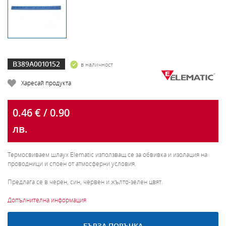
B389A0010152
в наличност
Харесай продукта
0.46 € / 0.90
лв.
Термосвиваем шлаух Elematic използващ се за обвивка и изолация на
проводници и споен от атмосферни условия.
Предлага се в черен, син, червен и жълто-зелен цвят.
Допълнителна информация
БЪРЗА ПОРЪЧКА