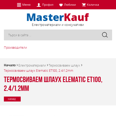
Меню
Профил
Любими
Количка
Eлектроматериали и консумативи
Производители
Начало
Електроматериали
Термосвиваем шлаух
Термосвиваем шлаух Elematic ET100, 2.4/1.2mm
Термосвиваем шлаух Elematic ET100,
2.4/1.2mm
назад