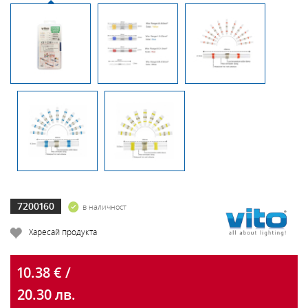
7200160
в наличност
Харесай продукта
10.38 € /
20.30 лв.