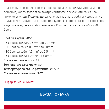
Влагозащитени конектори за бързо запояване на кабели. Иновативно
решение, което позволява да отремонтирате прекъснати кабели за
няколко секунди. Подходящи за използване в автомобила, у дома или в
индустрията. Без допълнително оборудване. Просто нагрейте конектора
и ще имате здрава и стабилна връзка. Комплектът съдържа общо 70
броя:
Бройки в кутия:
7
0бр
• 5 броя за кабел 0.25mm² до 0.34mm²
• 30 броя за кабел 0.5mm² до 1.0mm²
• 30 броя за кабел 1.5mm² до 2.5mm²
• 5 броя за кабел 4.0mm² до 6.0mm²
Степен на свиваемост:
2:1
Температура за свиване:
80º
Температура за пълно разтопяване:
150º
Степен на влагозащита:
IP67
Информационен лист
БЪРЗА ПОРЪЧКА