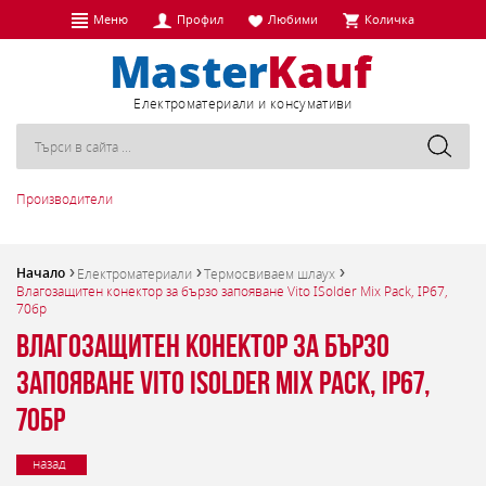
Меню
Профил
Любими
Количка
Eлектроматериали и консумативи
Производители
Начало
Електроматериали
Термосвиваем шлаух
Влагозащитен конектор за бързо запояване Vito ISolder Mix Pack, IP67,
70бр
Влагозащитен конектор за бързо
запояване Vito ISolder Mix Pack, IP67,
70бр
назад