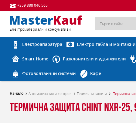
+359 888 046 565
Eлектроматериали и консумативи
Електроапаратура
Електро табла и монтажни
Smart Home
Разклонители и удължители
Фотоволтаични системи
Кафе
Начало
Автоматизация и контрол
Термични защити
Термична защ
Термична защита Chint NXR-25, 