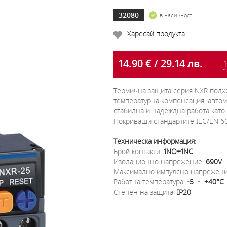
32080
в наличност
Харесай продукта
14.90 € / 29.14 лв.
1
Термична защита серия NXR подхо
температурна компенсация, автом
стабилна и надеждна работа като 
Покриващи стандартите IEC/EN 609
Техническа информация:
Брой контакти:
1NO+1NC
Изолационно напрежение:
690V
Максимално импулсно напрежен
Работна температура:
-5 - +40°C
Степен на защита:
IP20