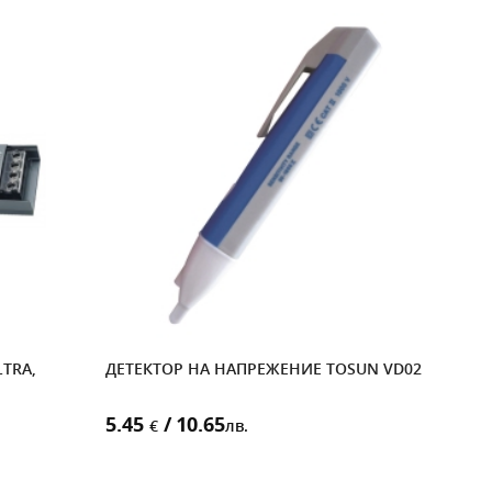
-1
LTRA,
ДЕТЕКТОР НА НАПРЕЖЕНИЕ TOSUN VD02
КОНТ
1NO
5.45
/ 10.65
12.
€
лв.
Стара