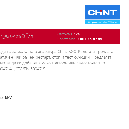
Отстъпка:
17%
7.90 € / 35.01 лв.
Спестявате:
3.00 € / 5.87 лв.
дяща за модулната апаратура Chint NXC. Релетата предлагат
атичен или ръчен рестарт, стоп и тест функции. Предлагат
могат да се добавят към контактори или самостоятелно.
47-4-1, IEC/EN 60947-5-1.
ие:
6kV