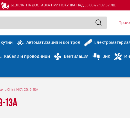
БЕЗПЛАТНА ДОСТАВКА ПРИ ПОКУПКА НАД 55.00 € / 107.57 ЛВ.
Произ
 кутии
Автоматизация и контрол
Електроматериа
Кабели и проводници
Вентилация
ВиК
Ин
ита Chint NXR-25, 9-13A
9-13A