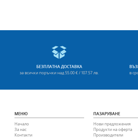
БЕЗПЛАТНА ДОСТАВКА
ВЪЗ
за всички поръчки над 55.00 € / 107.57 лв.
в ср
МЕНЮ
ПАЗАРУВАНЕ
Начало
Нови предложения
За нас
Продукти на оферта
Контакти
Производители