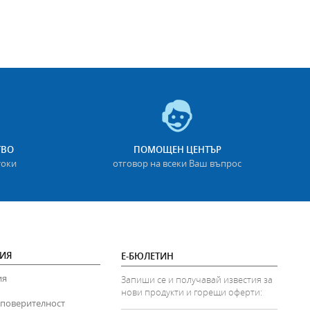
ТВО
ПОМОЩЕН ЦЕНТЪР
токи
отговор на всеки Ваш въпрос
ИЯ
Е-БЮЛЕТИН
ия
Запиши се и получавай известия за
нови продукти и горещи оферти:
 поверителност