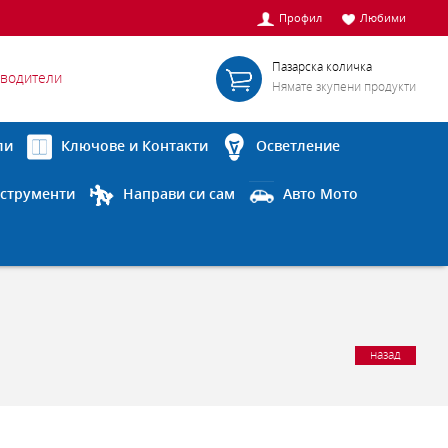
Профил
Любими
Пазарска количка
водители
Нямате зкупени продукти
ли
Ключове и Контакти
Осветление
струменти
Направи си сам
Авто Мото
назад