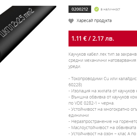
0200212
в наличност
Харесай продукта
1.11 € / 2.17 лв.
Каучуков кабел лек тип за захра
средни механични натоварвания 
уреди.
- Токопроводими Cu или калайдис
60228)
- Изолация на жилата от каучуков 
- Външна обвивка от каучуков ком
по VDE 0282-1 – черна.
- Устойчивост на многократно ог
единични
- Неразпространение на горенето 
- Маслоустойчивост на обвивката 
- Устойчивост на озон – клас А п