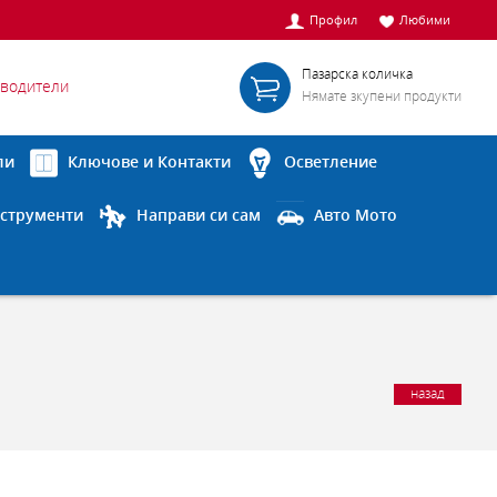
Профил
Любими
Пазарска количка
водители
Нямате зкупени продукти
ли
Ключове и Контакти
Осветление
струменти
Направи си сам
Авто Мото
назад