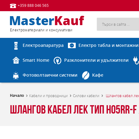
+359 888 046 565
Eлектроматериали и консумативи
Електроапаратура
Електро табла и монтажни
Smart Home
Разклонители и удължители
Фотоволтаични системи
Кафе
Начало
Кабели и проводници
Силови кабели
Шлангов кабел лек
Шлангов кабел лек тип H05RR-F 