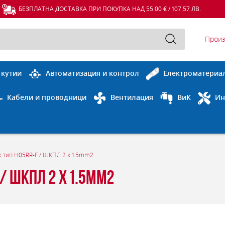
БЕЗПЛАТНА ДОСТАВКА ПРИ ПОКУПКА НАД 55.00 € / 107.57 ЛВ.
Произ
 кутии
Автоматизация и контрол
Електроматериа
Кабели и проводници
Вентилация
ВиК
Ин
 тип H05RR-F / ШКПЛ 2 x 1.5mm2
/ ШКПЛ 2 x 1.5mm2