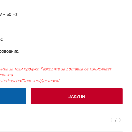
V ~ 50 Hz
ec
роводник.
има за този продукт. Разходите за доставка се изчисляват
лиента.
sterkauf.bg/Полезно/Доставки/
ЗАКУПИ
‹
›
/