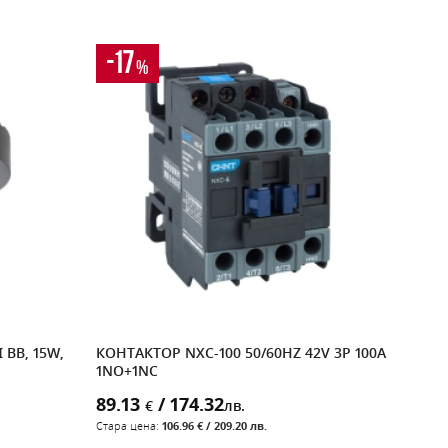
-17
%
BB, 15W,
КОНТАКТОР NXC-100 50/60HZ 42V 3P 100A
ДВУП
1NO+1NC
32A,
89.13
/ 174.32
0.3
€
лв.
Стара цена:
106.96 € / 209.20 лв.