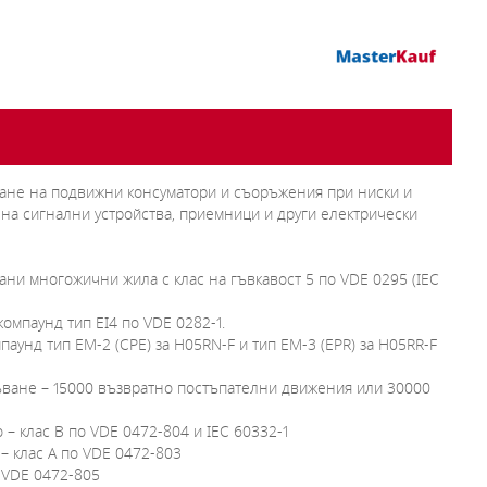
нване на подвижни консуматори и съоръжения при ниски и
на сигнални устройства, приемници и други електрически
ани многожични жила с клас на гъвкавост 5 по VDE 0295 (IEC
компаунд тип EI4 по VDE 0282-1.
паунд тип EM-2 (CРЕ) за H05RN-F и тип EM-3 (EPR) за H05RR-F
ъване – 15000 възвратно постъпателни движения или 30000
– клас В по VDE 0472-804 и IEC 60332-1
– клас А по VDE 0472-803
о VDE 0472-805