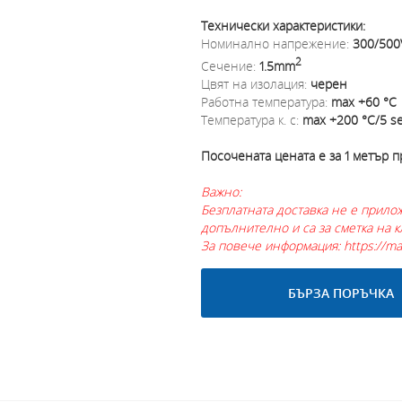
Технически характеристики:
Номинално напрежение:
300/500
2
Сечение:
1.5mm
Цвят на изолация:
черен
Работна температура:
max +60 °С
Температура к. с:
max +200 °С/5 s
Посочената цената е за 1 метър п
Важно:
Безплатната доставка не е прилож
допълнително и са за сметка на к
За повече информация: https://ma
БЪРЗА ПОРЪЧКА