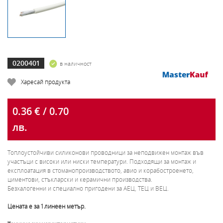
0200401
в наличност
Харесай продукта
0.36 € / 0.70
лв.
Топлоустойчиви силиконови проводници за неподвижен монтаж във
участъци с високи или ниски температури. Подходящи за монтаж и
експлоатация в стоманопроизводството, авио и корабостроенето,
циментови, стъкларски и керамични производства.
Безхалогенни и специално пригодени за АЕЦ, ТЕЦ и ВЕЦ.
Цената е за 1 линеен метър.