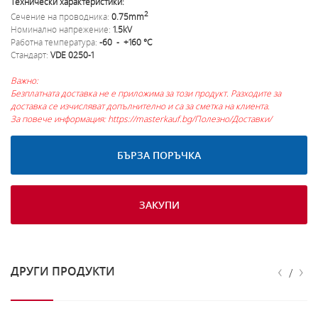
Технически характеристики:
2
Сечение на проводника:
0.75mm
Номинално напрежение:
1.5kV
Работна температура:
-60 - +160 °С
Стандарт:
VDE 0250-1
Важно:
Безплатната доставка не е приложима за този продукт. Разходите за
доставка се изчисляват допълнително и са за сметка на клиента.
За повече информация: https://masterkauf.bg/Полезно/Доставки/
БЪРЗА ПОРЪЧКА
ЗАКУПИ
‹
›
ДРУГИ ПРОДУКТИ
/