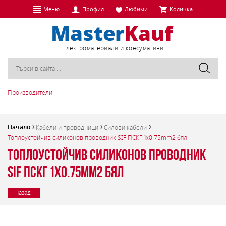
Меню
Профил
Любими
Количка
Eлектроматериали и консумативи
Производители
Начало
Кабели и проводници
Силови кабели
Топлоустойчив силиконов проводник SIF ПСКГ 1x0.75mm2 бял
Топлоустойчив силиконов проводник
SIF ПСКГ 1x0.75mm2 бял
назад