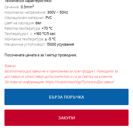
Технически характеристики:
2
Сечение:
0.5mm
Номинално напрежение:
300V ~ 50Hz
Изолационен материал:
PVC
Цвят на изолация:
бял
Работна температура:
+70 °С
Температура к. с:
+160 °С/5 sec
Монтажна температура:
≥ -5 °С
Механична устойчивост:
15000 усуквания
Посочената цената е за 1 метър проводник.
Важно:
Безплатната доставка не е приложима за този продукт. Разходите за
доставка се изчисляват допълнително и са за сметка на клиента.
За повече информация: https://masterkauf.bg/Полезно/Доставки/
БЪРЗА ПОРЪЧКА
ЗАКУПИ