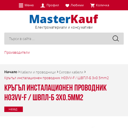
Меню
Профил
Любими
Количка
Eлектроматериали и консумативи
Производители
Начало
Кабели и проводници
Силови кабели
Кръгъл инсталационен проводник H03VV-F / ШВПЛ-Б 3x0.5mm2
Кръгъл инсталационен проводник
H03VV-F / ШВПЛ-Б 3x0.5mm2
назад