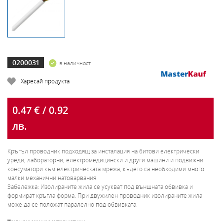
0200031
в наличност
Харесай продукта
0.47 € / 0.92
лв.
Кръгъл проводник подходящ за инсталация на битови електрически
уреди, лабораторни, електромедицински и други машини и подвижни
консуматори към електрическата мрежа, където са необходими много
малки механични натоварвания.
Забележка: Изолираните жила се усукват под външната обвивка и
формират кръгла форма. При двужилен проводник изолираните жила
може да се положат паралелно под обвивката.