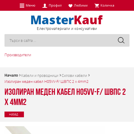
Меню
Профил
Любими
Количка
Eлектроматериали и консумативи
Производители
Начало
Кабели и проводници
Силови кабели
Изолиран меден кабел H05VV-F/ ШВПС 2 x 4mm2
Изолиран меден кабел H05VV-F/ ШВПС 2
x 4mm2
назад