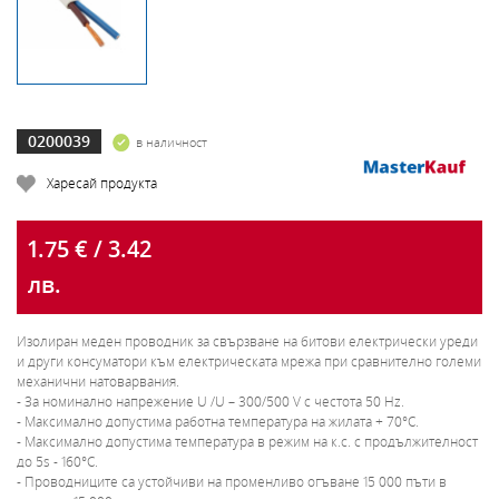
0200039
в наличност
Харесай продукта
1.75 € / 3.42
лв.
Изолиран меден проводник за свързване на битови електрически уреди
и други консуматори към електрическата мрежа при сравнително големи
механични натоварвания.
- За номинално напрежение U /U – 300/500 V с честота 50 Hz.
- Максимално допустима работна температура на жилата + 70°С.
- Максимално допустима температура в режим на к.с. с продължителност
до 5s - 160°С.
- Проводниците са устойчиви на променливо огъване 15 000 пъти в