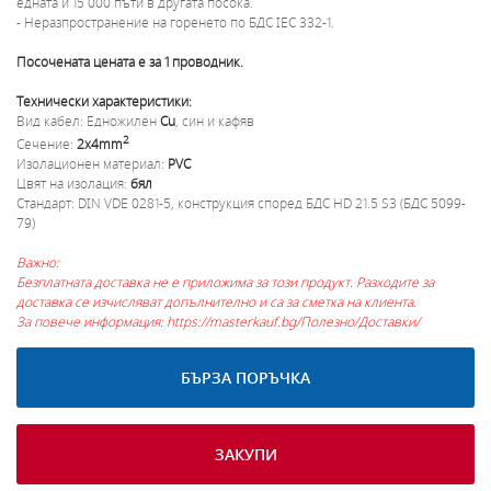
едната и 15 000 пъти в другата посока.
- Неразпространение на горенето по БДС IEC 332-1.
Посочената цената е за 1 проводник.
Технически характеристики:
Вид кабел: Едножилен
Cu
, син и кафяв
2
Сечение:
2x4mm
Изолационен материал:
PVC
Цвят на изолация:
бял
Стандарт: DIN VDE 0281-5, конструкция според БДС HD 21.5 S3 (БДС 5099-
79)
Важно:
Безплатната доставка не е приложима за този продукт. Разходите за
доставка се изчисляват допълнително и са за сметка на клиента.
За повече информация: https://masterkauf.bg/Полезно/Доставки/
БЪРЗА ПОРЪЧКА
ЗАКУПИ