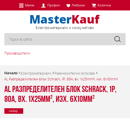
Меню
Профил
Любими
Количка
Eлектроматериали и консумативи
Производители
Начало
Електроматериали
Размножителни блокове
AL Разпределителен блок Schrack, 1P, 80A, вх. 1x25mm², изх. 6x10mm²
AL Разпределителен блок Schrack, 1P,
80A, вх. 1x25mm², изх. 6x10mm²
назад