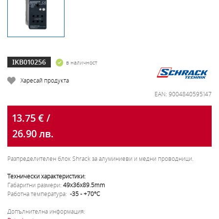
IKB010256
в наличност
Харесай продукта
EAN: 9004840595147
13.75 € /
26.90 лв.
Разпределителен блок Shrack за алуминиеви и медни проводници.
Технически характеристики:
Габаритни размери:
49x36x89.5mm
Работна температура:
-35 - +70°C
Допълнителна информация: