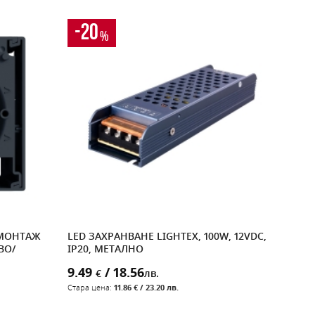
-20
%
 МОНТАЖ
LED ЗАХРАНВАНЕ LIGHTEX, 100W, 12VDC,
КЛЕ
ВО/
IP20, МЕТАЛНО
4MM
9.49
/ 18.56
0.7
€
лв.
Стара цена:
11.86 € / 23.20 лв.