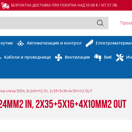
БЕЗПЛАТНА ДОСТАВКА ПРИ ПОКУПКА НАД 55.00 € / 107.57 ЛВ.
Произ
 кутии
Автоматизация и контрол
Електроматериа
Кабели и проводници
Вентилация
ВиК
Ин
лна клема 500A, 8x24mm2 IN, 2x35+5x16+4x10mm2 OUT
4mm2 IN, 2x35+5x16+4x10mm2 OUT