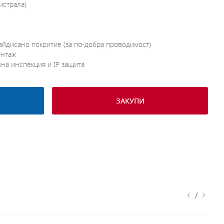
истрала)
айдисано покритие (за по-добра проводимост)
онтаж
лна инспекция и IP защита
ЗАКУПИ
‹
›
/