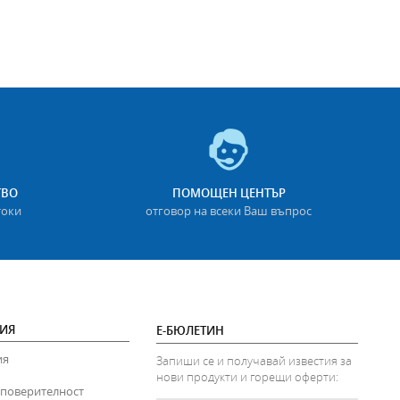
ТВО
ПОМОЩЕН ЦЕНТЪР
токи
отговор на всеки Ваш въпрос
ИЯ
Е-БЮЛЕТИН
ия
Запиши се и получавай известия за
нови продукти и горещи оферти:
 поверителност