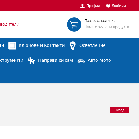
Профил
Любими
Пазарска количка
водители
Нямате зкупени продукти
ли
Ключове и Контакти
Осветление
струменти
Направи си сам
Авто Мото
назад