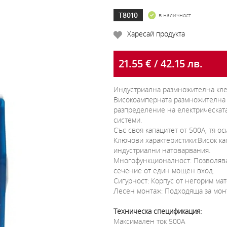
T8010
в наличност
Харесай продукта
21.55 € / 42.15 лв.
Индустриална размножителна кле
Високоамперната размножителна 
разпределение на електрическат
системи.
Със своя капацитет от 500A, тя о
Ключови характеристики:Висок ка
индустриални натоварвания.
Многофункционалност: Позволява
сечение от един мощен вход.
Сигурност: Корпус от негорим ма
Лесен монтаж: Подходяща за мон
Техническа спецификация:
Максимален ток 500A