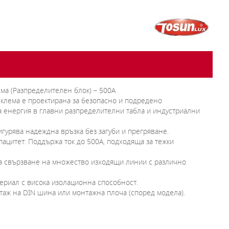
ма (Разпределителен блок) – 500A
клема е проектирана за безопасно и подредено
а енергия в главни разпределителни табла и индустриални
сигурява надеждна връзка без загуби и прегряване.
пацитет: Поддържа ток до 500A, подходяща за тежки
 свързване на множество изходящи линии с различно
териал с висока изолационна способност.
таж на DIN шина или монтажна плоча (според модела).