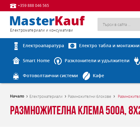
+359 888 046 565
Eлектроматериали и консумативи
Електроапаратура
Електро табла и монтажни
Smart Home
Разклонители и удължители
Фотоволтаични системи
Кафе
Начало
Електроматериали
Размножителни блокове
Размножите
Размножителна клема 500A, 8x2