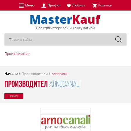
Меню
Профил
Любими
Количка
Eлектроматериали и консумативи
Производители
Начало
Производители
Arnocanali
Производител
Arnocanali
назад