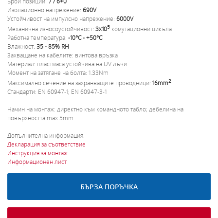
Брой позиции:
7 / 6+0
Изолационно напрежение:
690V
Устойчивост на импулсно напрежение:
6000V
5
Механична износоустойчивост:
3х10
комутационни цикъла
Работна температура:
-10°С - +50°С
Влажност:
35 - 85% RH
Захващане на кабелите: винтова връзка
Материал: пластмаса устойчива на UV лъчи
Момент на затягане на болта: 1.33Nm
2
Максимално сечение на захранващите проводници:
16mm
Стандарти: EN 60947-1; EN 60947-3-1
Начин на монтаж: директно към командното табло; дебелина на
повърхността max 5mm
Допълнителна информация:
Декларация за съответствие
Инструкция за монтаж
Информационен лист
БЪРЗА ПОРЪЧКА