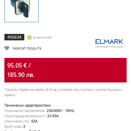
492634
в наличност
Харесай продукта
95.05 € /
185.90 лв.
Пакетен превключвател 6+0 за употреба при контрол на електрически
мрежи.
Технически характеристики:
Номинално напрежение:
230/400V ~ 50Hz
Комутираща възможност:
32-63А
Номинален ток:
63А
Брой нива:
3