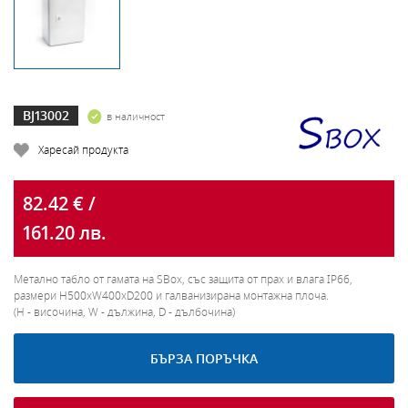
BJ13002
в наличност
Харесай продукта
82.42 € /
161.20 лв.
Метално табло от гамата на SBox, със защита от прах и влага IP66,
размери H500xW400xD200 и галванизирана монтажна плоча.
(H - височина, W - дължина, D - дълбочина)
БЪРЗА ПОРЪЧКА