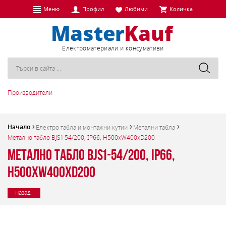
Меню
Профил
Любими
Количка
Eлектроматериали и консумативи
Производители
Начало
Електро табла и монтажни кутии
Метални табла
Метално табло BJS1-54/200, IP66, H500xW400xD200
Метално табло BJS1-54/200, IP66,
H500xW400xD200
назад