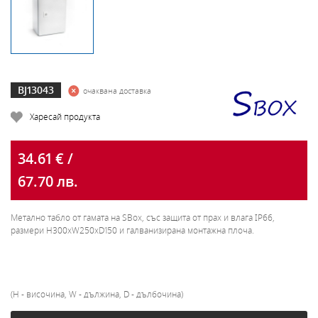
BJ13043
очаквана доставка
Харесай продукта
34.61 € /
67.70 лв.
Метално табло от гамата на SBox, със защита от прах и влага IP66,
размери H300xW250xD150 и галванизирана монтажна плоча.
(H - височина, W - дължина, D - дълбочина)