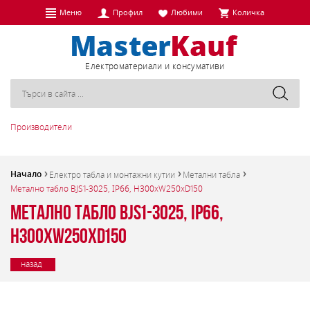
Меню
Профил
Любими
Количка
Eлектроматериали и консумативи
Производители
Начало
Електро табла и монтажни кутии
Метални табла
Метално табло BJS1-3025, IP66, H300xW250xD150
Метално табло BJS1-3025, IP66,
H300xW250xD150
назад