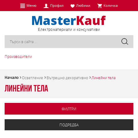
Меню
Профил
Любими
Количка
Eлектроматериали и консумативи
Производители
Начало
Осветление
Вътрешно декоративно
Линейни тела
Линейни тела
ФИЛТРИ
ПОДРЕДБА