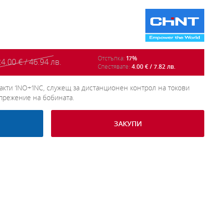
Отстъпка:
17%
4.00 € / 46.94 лв.
Спестявате:
4.00 € / 7.82 лв.
нтакти 1NO+1NC, служещ за дистанционен контрол на токови
прежение на бобината.
ЗАКУПИ