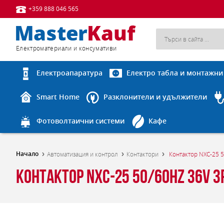
+359 888 046 565
Eлектроматериали и консумативи
Електроапаратура
Електро табла и монтажни
Smart Home
Разклонители и удължители
Фотоволтаични системи
Кафе
Начало
Автоматизация и контрол
Контактори
Контактор NXC-25 
Контактор NXC-25 50/60Hz 36V 3P