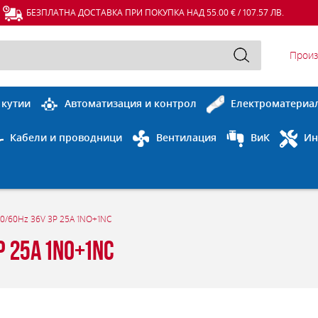
БЕЗПЛАТНА ДОСТАВКА ПРИ ПОКУПКА НАД 55.00 € / 107.57 ЛВ.
Произ
 кутии
Автоматизация и контрол
Електроматериа
Кабели и проводници
Вентилация
ВиК
Ин
50/60Hz 36V 3P 25A 1NO+1NC
 25A 1NO+1NC