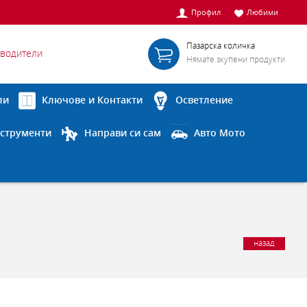
Профил
Любими
Пазарска количка
водители
Нямате зкупени продукти
ли
Ключове и Контакти
Осветление
струменти
Направи си сам
Авто Мото
назад