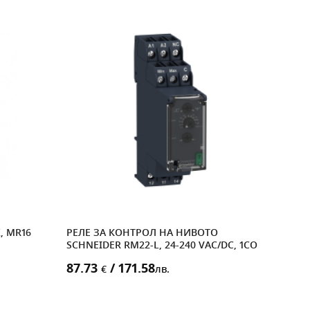
, MR16
РЕЛЕ ЗА КОНТРОЛ НА НИВОТО
КАБ
SCHNEIDER RM22-L, 24-240 VAC/DC, 1CO
ПАК
87.73
/ 171.58
2.1
€
лв.