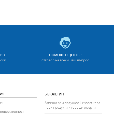
ТВО
ПОМОЩЕН ЦЕНТЪР
токи
отговор на всеки Ваш въпрос
ИЯ
Е-БЮЛЕТИН
ия
Запиши се и получавай известия за
нови продукти и горещи оферти:
 поверителност