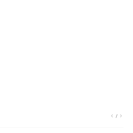
‹
›
/