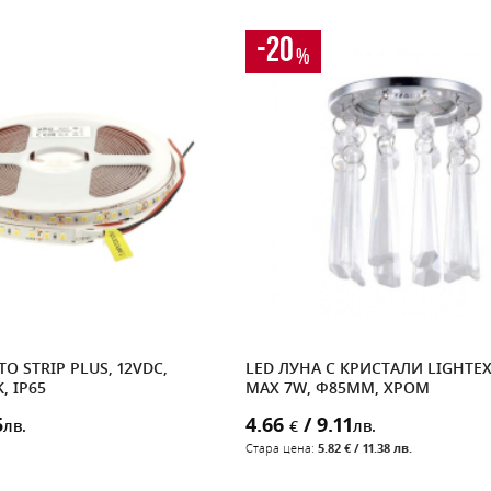
-20
%
TO STRIP PLUS, 12VDC,
LED ЛУНА С КРИСТАЛИ LIGHTEX
, IP65
MAX 7W, Ф85MM, ХРОМ
5
4.66
/ 9.11
лв.
€
лв.
Стара цена:
5.82 € / 11.38 лв.