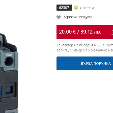
62307
в наличност
Харесай продукта
20.00 € / 39.12 лв.
2
Контактор Chint серия NXC, с ко
вериги, с избор на номинално на
БЪРЗА ПОРЪЧКА