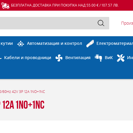
БЕЗПЛАТНА ДОСТАВКА ПРИ ПОКУПКА НАД 55.00 € / 107.57 ЛВ.
Произ
 кутии
Автоматизация и контрол
Електроматериа
Кабели и проводници
Вентилация
ВиК
Ин
0/60Hz 42V 3P 12A 1NO+1NC
 12A 1NO+1NC