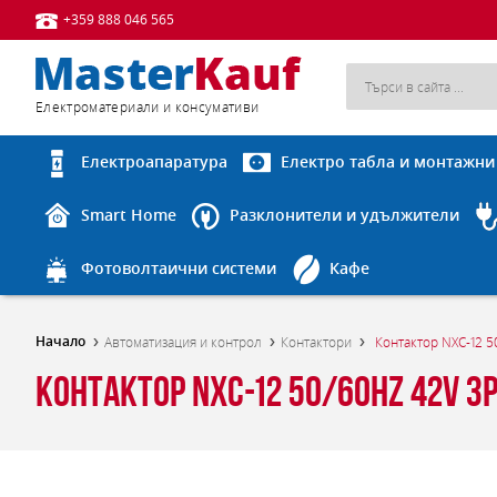
+359 888 046 565
Eлектроматериали и консумативи
Електроапаратура
Електро табла и монтажни
Smart Home
Разклонители и удължители
Фотоволтаични системи
Кафе
Начало
Автоматизация и контрол
Контактори
Контактор NXC-12 5
Контактор NXC-12 50/60Hz 42V 3P