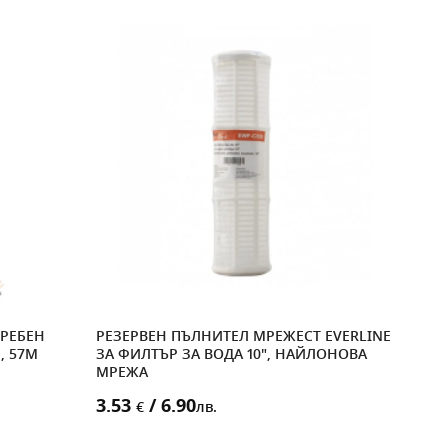
ГРЕБЕН
РЕЗЕРВЕН ПЪЛНИТЕЛ МРЕЖЕСТ EVERLINE
АЛУ
M, 57M
ЗА ФИЛТЪР ЗА ВОДА 10", НАЙЛОНОВА
БОЛТ
МРЕЖА
ПОК
3.53
/ 6.90
5.0
€
лв.