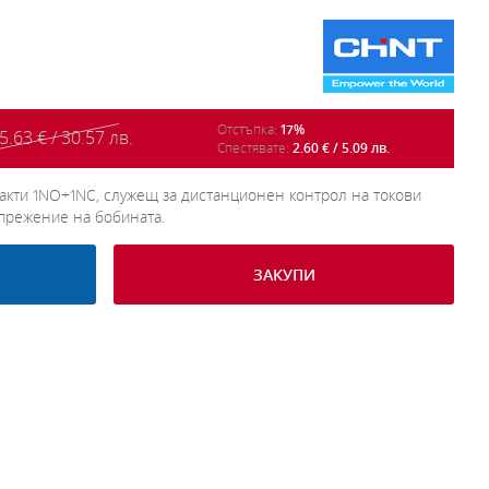
Отстъпка:
17%
5.63 € / 30.57 лв.
Спестявате:
2.60 € / 5.09 лв.
нтакти 1NO+1NC, служещ за дистанционен контрол на токови
прежение на бобината.
ЗАКУПИ