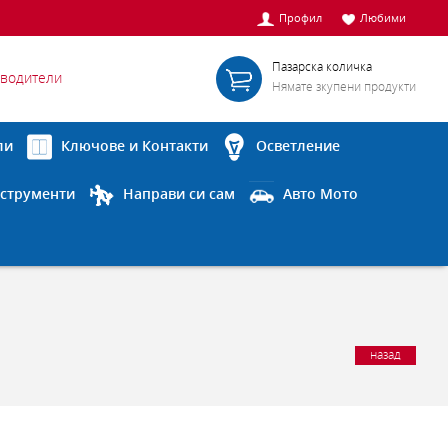
Профил
Любими
Пазарска количка
водители
Нямате зкупени продукти
ли
Ключове и Контакти
Осветление
струменти
Направи си сам
Авто Мото
назад