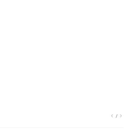
‹
›
/