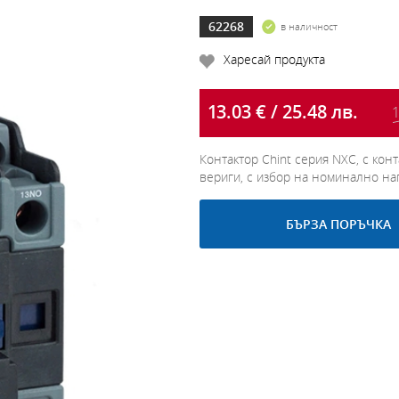
62268
в наличност
Харесай продукта
13.03 € / 25.48 лв.
1
Контактор Chint серия NXC, с ко
вериги, с избор на номинално на
БЪРЗА ПОРЪЧКА