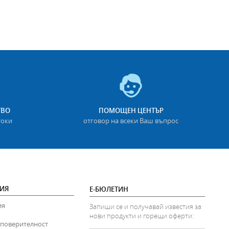
ТВО
ПОМОЩЕН ЦЕНТЪР
токи
отговор на всеки Ваш въпрос
ИЯ
Е-БЮЛЕТИН
ия
Запиши се и получавай известия за
нови продукти и горещи оферти:
 поверителност