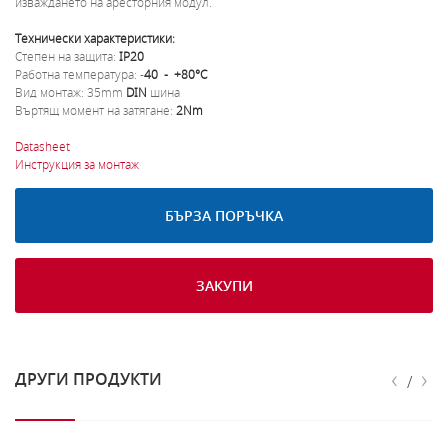
изваждането на аресторния модул.
Технически характеристики:
Степен на защита:
IP20
Работна температура: -
40 - +80°C
Вид монтаж: 35mm
DIN
шина
Въртящ момент на затягане:
2Nm
Datasheet
Инструкция за монтаж
БЪРЗА ПОРЪЧКА
ЗАКУПИ
‹
›
ДРУГИ ПРОДУКТИ
/