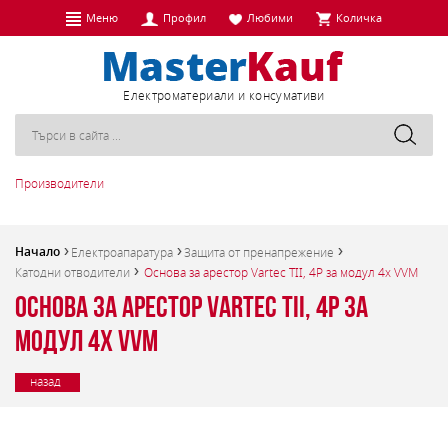
Меню
Профил
Любими
Количка
Eлектроматериали и консумативи
Производители
Начало
Електроапаратура
Защита от пренапрежение
Катодни отводители
Основа за арестор Vartec TII, 4P за модул 4x VVM
Основа за арестор Vartec TII, 4P за
модул 4x VVM
назад