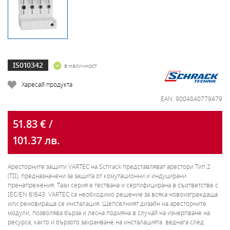
IS010342
в наличност
Харесай продукта
EAN: 9004840779479
51.83 € /
101.37 лв.
Аресторните защити VARTEC на Schrack представляват арестори Тип 2
(TII), предназначени за защита от комутационни и индуцирани
пренапрежения. Тази серия е тествана и сертифицирана в съответстве с
IEC/EN 61643. VARTEC са необходимо решение за всяка новоизграждаща
или реновираща се инсталация. Щепселният дизайн на аресторните
модули, позволява бърза и лесна подмяна в случай на изчерпване на
ресурса, както и бързото захранване на инсталацията веднага след