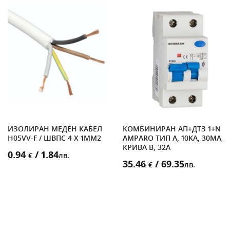
ЗА
ИЗОЛИРАН МЕДЕН КАБЕЛ
КОМБИНИРАН АП+ДТЗ 1+N
H05VV-F / ШВПС 4 X 1MM2
AMPARO ТИП A, 10KA, 30MA,
КРИВА B, 32A
0.94
/ 1.84
€
лв.
35.46
/ 69.35
€
лв.