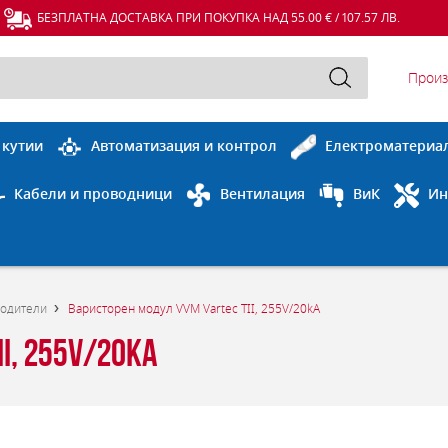
БЕЗПЛАТНА ДОСТАВКА ПРИ ПОКУПКА НАД 55.00 € / 107.57 ЛВ.
Произ
 кутии
Автоматизация и контрол
Електроматериа
Кабели и проводници
Вентилация
ВиК
Ин
водители
Варисторен модул VVM Vartec TII, 255V/20kA
I, 255V/20kA