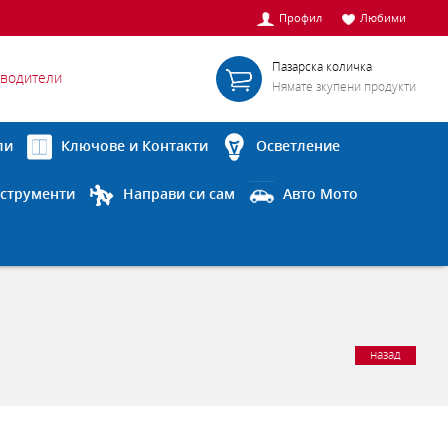
Профил
Любими
Пазарска количка
водители
Нямате зкупени продукти
ли
Ключове и Контакти
Осветление
струменти
Направи си сам
Авто Мото
назад