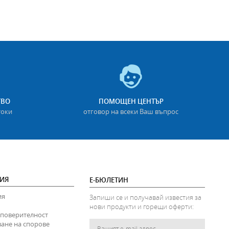
ТВО
ПОМОЩЕН ЦЕНТЪР
токи
отговор на всеки Ваш въпрос
ИЯ
Е-БЮЛЕТИН
ия
Запиши се и получавай известия за
нови продукти и горещи оферти:
 поверителност
ване на спорове