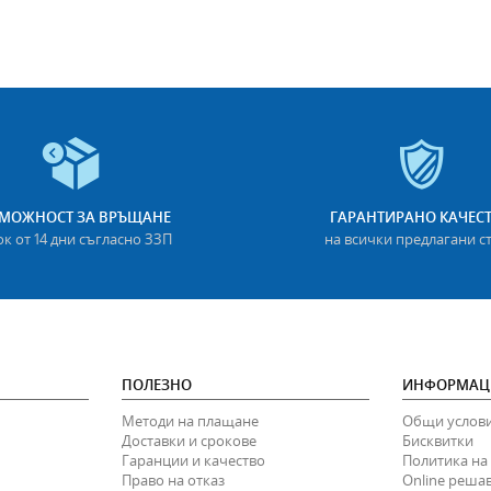
МОЖНОСТ ЗА ВРЪЩАНЕ
ГАРАНТИРАНО КАЧЕС
ок от 14 дни съгласно ЗЗП
на всички предлагани с
ПОЛЕЗНО
ИНФОРМАЦ
Методи на плащане
Общи услов
Доставки и срокове
Бисквитки
Гаранции и качество
Политика на
Право на отказ
Online реша