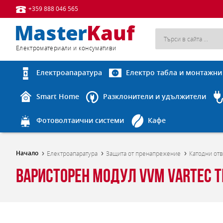
+359 888 046 565
Eлектроматериали и консумативи
Електроапаратура
Електро табла и монтажни
Smart Home
Разклонители и удължители
Фотоволтаични системи
Кафе
Начало
Електроапаратура
Защита от пренапрежение
Катодни от
Варисторен модул VVM Vartec TI