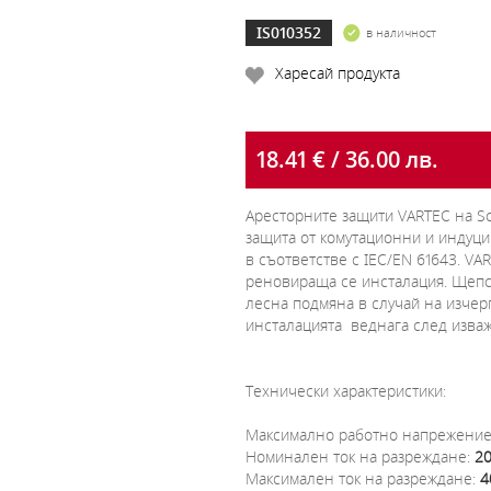
IS010352
в наличност
Харесай продукта
18.41 € / 36.00 лв.
Аресторните защити VARTEC на Sch
защита от комутационни и индуци
в съответстве с IEC/EN 61643. V
реновираща се инсталация. Щепс
лесна подмяна в случай на изчерп
инсталацията веднага след изваж
Технически характеристики:
Максимално работно напрежени
Номинален ток на разреждане:
2
Максимален ток на разреждане:
4