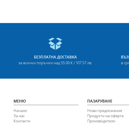
БЕЗПЛАТНА ДОСТАВКА
ВЪЗ
за всички поръчки над 55.00 € / 107.57 лв.
в ср
МЕНЮ
ПАЗАРУВАНЕ
Начало
Нови предложения
За нас
Продукти на оферта
Контакти
Производители