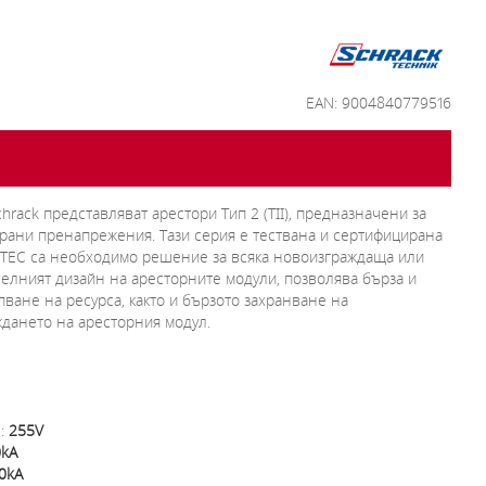
EAN: 9004840779516
rack представляват арестори Тип 2 (TII), предназначени за
рани пренапрежения. Тази серия е тествана и сертифицирана
ARTEC са необходимо решение за всяка новоизграждаща или
елният дизайн на аресторните модули, позволява бърза и
ване на ресурса, както и бързото захранване на
дането на аресторния модул.
е:
255V
0kA
0kA