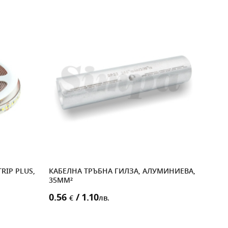
RIP PLUS,
КАБЕЛНА ТРЪБНА ГИЛЗА, АЛУМИНИЕВА,
СИЛ
35MM²
БУТ
0.56
/ 1.10
1.1
€
лв.