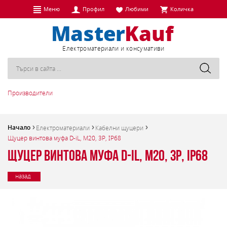
Меню
Профил
Любими
Количка
Eлектроматериали и консумативи
Производители
Начало
Електроматериали
Кабелни щуцери
Щуцер винтова муфа D-iL, M20, 3P, IP68
Щуцер винтова муфа D-iL, M20, 3P, IP68
назад