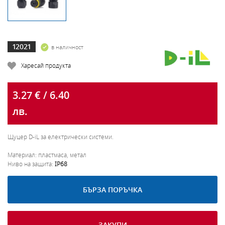
12021
в наличност
Харесай продукта
3.27 € / 6.40
лв.
Щуцер D-iL за електрически системи.
Материал: пластмаса, метал
Ниво на защита:
IP68
БЪРЗА ПОРЪЧКА
ЗАКУПИ