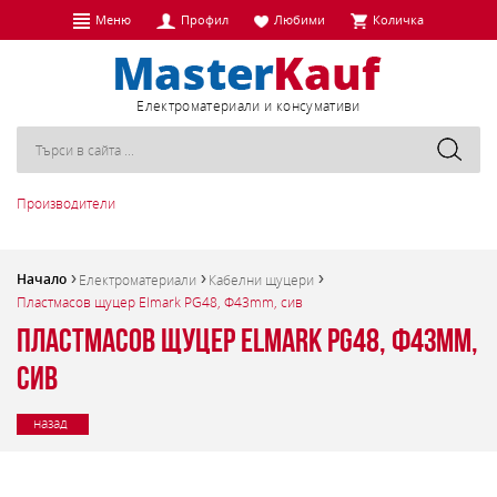
Меню
Профил
Любими
Количка
Eлектроматериали и консумативи
Производители
Начало
Електроматериали
Кабелни щуцери
Пластмасов щуцер Elmark PG48, Ф43mm, сив
Пластмасов щуцер Elmark PG48, Ф43mm,
сив
назад