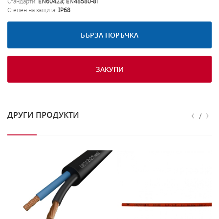
Стандарти:
EN60423; EN48580-81
Степен на защита:
IP68
БЪРЗА ПОРЪЧКА
ЗАКУПИ
‹
›
ДРУГИ ПРОДУКТИ
/