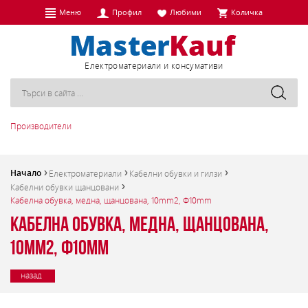
Меню
Профил
Любими
Количка
Eлектроматериали и консумативи
Производители
Начало
Електроматериали
Кабелни обувки и гилзи
Кабелни обувки щанцовани
Кабелна обувка, медна, щанцована, 10mm2, Ф10mm
Кабелна обувка, медна, щанцована,
10mm2, Ф10mm
назад