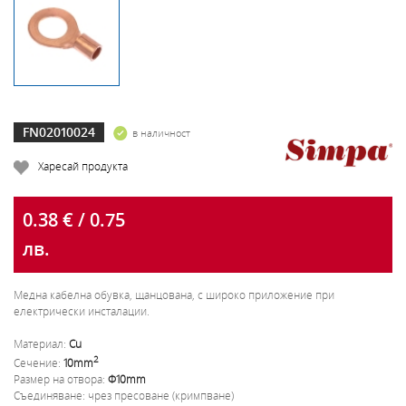
FN02010024
в наличност
Харесай продукта
0.38 € / 0.75
лв.
Медна кабелна обувка, щанцована, с широко приложение при
електрически инсталации.
Материал:
Cu
2
Сечение:
10mm
Размер на отвора:
Ф10mm
Съединяване: чрез пресоване (кримпване)