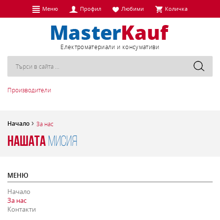
Меню
Профил
Любими
Количка
Eлектроматериали и консумативи
Производители
Начало
За нас
Нашата
мисия
МЕНЮ
Начало
За нас
Контакти