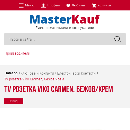
Меню
Профил
Любими
Количка
Eлектроматериали и консумативи
Производители
Начало
Ключове и Контакти
Електрически Контакти
TV розетка Viko Carmen, бежов/крем
TV розетка Viko Carmen, бежов/крем
назад