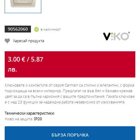
90562060
в наличност
Харесай продукта
3.00 € / 5.87
лв.
Ключовете и контактите от серия Carmen са стилни и елегантни, с форма
подхождаща на всеки интериор. Предлагат се във бял и бежаво-кремав
цвят за да са в пълна хармония с вашите предпочитания. Гамата ключове
е с над 23 функции за надеждна работа независимо от изискванията.
Технически характеристики:
Ниво на защита:
IP20
БЪРЗА ПОРЪЧКА