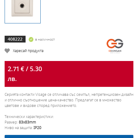
408222
в наличност
Харесай продукта
2.71 € / 5.30
лв.
Серията контакти Visage се отличава със семпъл, непретенциозен дизайн
и отлично съотношение цена-качество. Предлагат се в множество
цветове и видове според приложението.
Технически характеристики:
Размер:
83x83mm
Ниво на защита:
IP20