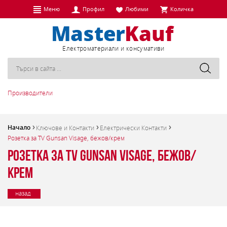
Меню
Профил
Любими
Количка
Eлектроматериали и консумативи
Производители
Начало
Ключове и Контакти
Електрически Контакти
Розетка за TV Gunsan Visage, бежов/крем
Розетка за TV Gunsan Visage, бежов/
крем
назад