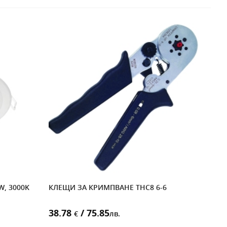
W, 3000K
КЛЕЩИ ЗА КРИМПВАНЕ THC8 6-6
УНИ
MOR
800A
38.78
/ 75.85
€
лв.
46.