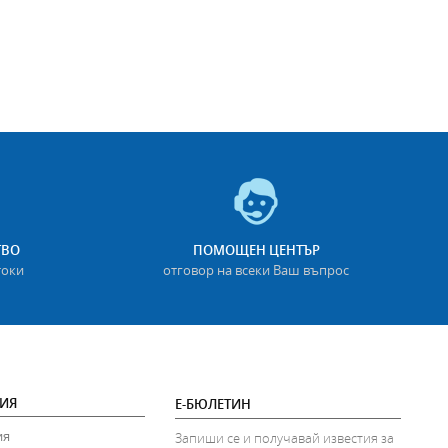
ТВО
ПОМОЩЕН ЦЕНТЪР
токи
отговор на всеки Ваш въпрос
ИЯ
Е-БЮЛЕТИН
ия
Запиши се и получавай известия за