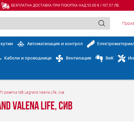
БЕЗПЛАТНА ДОСТАВКА ПРИ ПОКУПКА НАД 55.00 € / 107.57 ЛВ.
Произ
 кутии
Автоматизация и контрол
Електроматериа
Кабели и проводници
Вентилация
ВиК
Ин
V розетка 1dB Legrand Valena Life, сив
nd Valena Life, сив