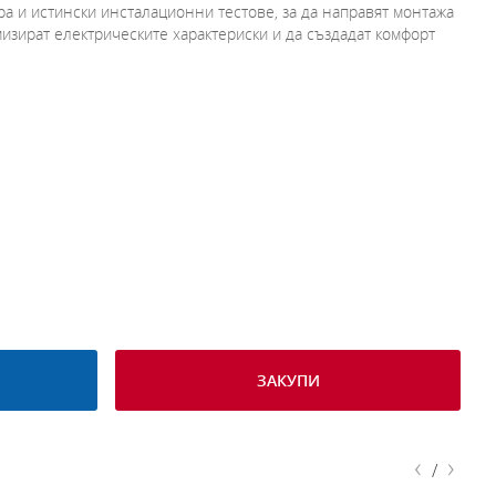
ра и истински инсталационни тестове, за да направят монтажа
мизират електрическите характериски и да създадат комфорт
ЗАКУПИ
‹
›
/