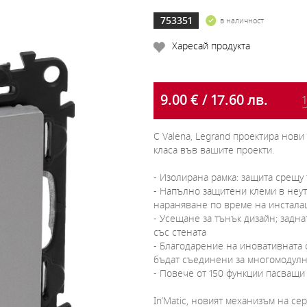
753351
в наличност
Харесай продукта
9.00 € / 17.60 лв.
1
С Valena, Legrand проектира нов
класа във вашите проекти.
- Изолирана рамка: защита срещу
- Напълно защитени клеми в неут
нараняване по време на инстала
- Усещане за тънък дизайн; задна
със стената
- Благодарение на иновативната 
бъдат съединени за многомодулн
- Повече от 150 функции пасващи
In’Matic, новият механизъм на сер