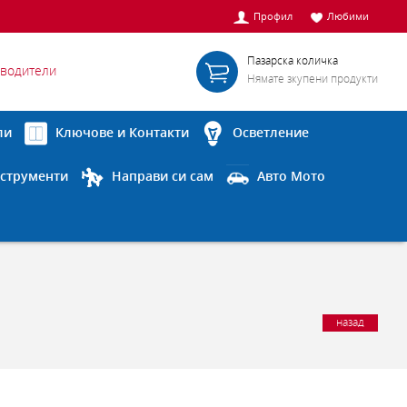
Профил
Любими
Пазарска количка
водители
Нямате зкупени продукти
ли
Ключове и Контакти
Осветление
струменти
Направи си сам
Авто Мото
назад