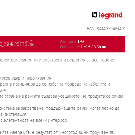
EAN: 3414970451491
Отстъпка:
17%
0.79 € / 21.10 лв.
Спестявате:
1.79 € / 3.50 лв.
и електромеханични и електронни решения за все повече
 токов удар и наранявания
рална позиция, за да се избегне повреда на кабелите и
ция
та страна на рамката създава усещането, че продукта се слива
система за закрепване, поддържащите рамки могат лесно да
а инсталация.
 с елегантност на всеки интериор
ията Valena Life, е резултат от многогодишни проучвания,