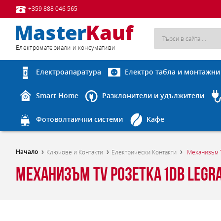
+359 888 046 565
Eлектроматериали и консумативи
Електроапаратура
Електро табла и монтажни
Smart Home
Разклонители и удължители
Фотоволтаични системи
Кафе
Начало
Ключове и Контакти
Електрически Контакти
Механизъм T
Механизъм TV розетка 1dB Legra