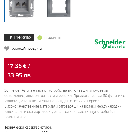
EPH4400162
в наличност
Харесай продукта
17.36 € /
33.95 лв.
Schneider Asfora e гама от устройства включващи ключове за
осветление, димери, контакти и розетки. Предлагат се над 50 функции с
изчистен, елегантен дизайн, съвпадащ с всеки интериор.
Висококачествените материали отговарящи на всички международни
изисквания и стандарти осигуряват години надеждна употреба без
пожълтяване.
Технически характеристики: