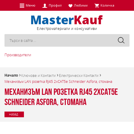
Меню
Профил
Любими
Количка
Eлектроматериали и консумативи
Производители
Начало
Ключове и Контакти
Електрически Контакти
Механизъм LAN розетка RJ45 2xCAT5e Schneider Asfora, стомана
Механизъм LAN розетка RJ45 2xCAT5e
Schneider Asfora, стомана
назад