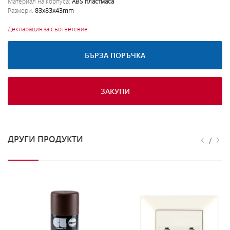
Материал на корпуса:
ABS пластмаса
Размери:
83x83x43mm
Декларация за съответсвие
БЪРЗА ПОРЪЧКА
ЗАКУПИ
‹
›
ДРУГИ ПРОДУКТИ
/