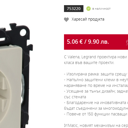
753220
в наличност
Харесай продукта
5.06 € / 9.90 лв.
6
С Valena, Legrand проектира нов
класа във вашите проекти.
- Изолирана рамка: защита срещу
- Напълно защитени клеми в неут
нараняване по време на инстала
- Усещане за тънък дизайн; задна
със стената
- Благодарение на иновативната 
бъдат съединени за многомодулн
- Повече от 150 функции пасващи
In’Matic, новият механизъм на сер