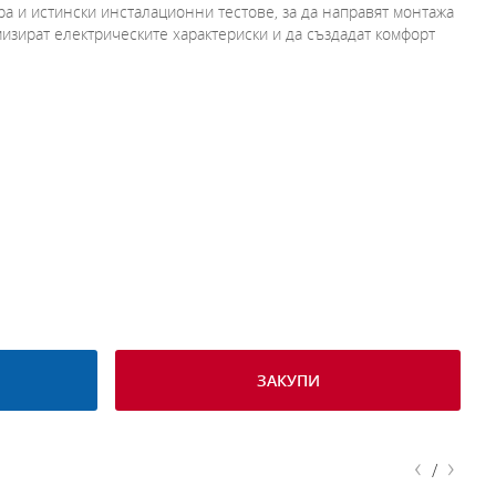
ра и истински инсталационни тестове, за да направят монтажа
мизират електрическите характериски и да създадат комфорт
ЗАКУПИ
‹
›
/