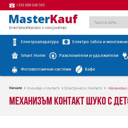
+359 888 046 565
Eлектроматериали и консумативи
Електроапаратура
Електро табла и монтажни
Smart Home
Разклонители и удължители
Фотоволтаични системи
Кафе
Начало
Ключове и Контакти
Електрически Контакти
Механизъм к
Механизъм контакт шуко с детс