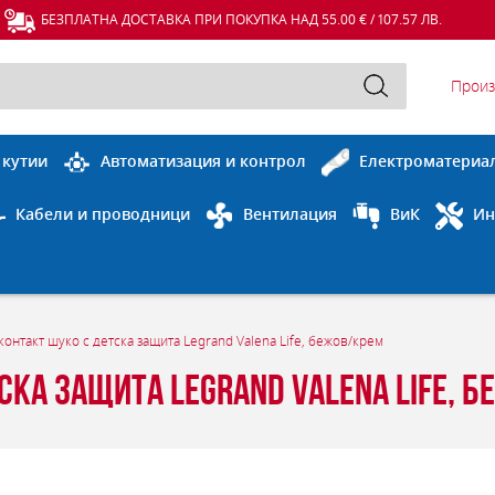
БЕЗПЛАТНА ДОСТАВКА ПРИ ПОКУПКА НАД 55.00 € / 107.57 ЛВ.
Произ
 кутии
Автоматизация и контрол
Електроматериа
Кабели и проводници
Вентилация
ВиК
Ин
онтакт шуко с детска защита Legrand Valena Life, бежов/крем
ка защита Legrand Valena Life, 