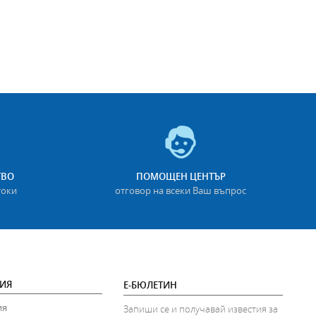
ТВО
ПОМОЩЕН ЦЕНТЪР
токи
отговор на всеки Ваш въпрос
ИЯ
Е-БЮЛЕТИН
ия
Запиши се и получавай известия за