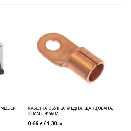
NEIDER
КАБЕЛНА ОБУВКА, МЕДНА, ЩАНЦОВАНА,
МАН
35MM2, Ф6MM
8.6
0.66
/ 1.30
€
лв.