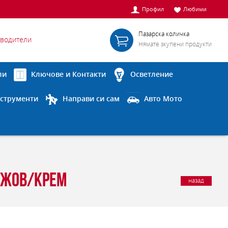
Профил
Любими
Пазарска количка
водители
Нямате зкупени продукти
ли
Ключове и Контакти
Осветление
струменти
Направи си сам
Авто Мото
бежов/крем
назад