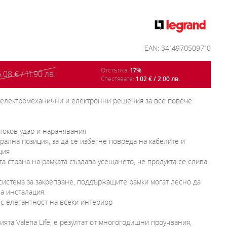
EAN: 3414970509710
Отстъпка:
17%
.08 € / 11.90 лв.
Спестявате:
1.02 € / 2.00 лв.
и електромеханични и електронни решения за все повече
 токов удар и наранявания
рална позиция, за да се избегне повреда на кабелите и
ция
та страна на рамката създава усещането, че продукта се слива
система за закрепване, поддържащите рамки могат лесно да
а инсталация.
 с елегантност на всеки интериор
ията Valena Life, е резултат от многогодишни проучвания,