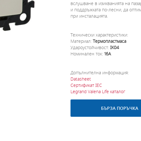
вслушване в изикванията на паза
и поддръжката по-лесни, да опти
при инсталацията.
Технически характеристики:
Материал:
Термопластмаса
Удароустойчивост:
IK04
Номинален ток:
16A
Допълнителна информация:
Datasheet
Сертификат IEC
Legrand Valena Life каталог
БЪРЗА ПОРЪЧКА