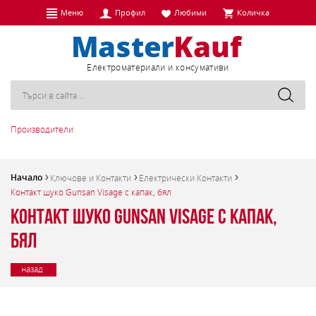
Меню
Профил
Любими
Количка
Eлектроматериали и консумативи
Производители
Начало
Ключове и Контакти
Електрически Контакти
Контакт шуко Gunsan Visage с капак, бял
Контакт шуко Gunsan Visage с капак,
бял
назад