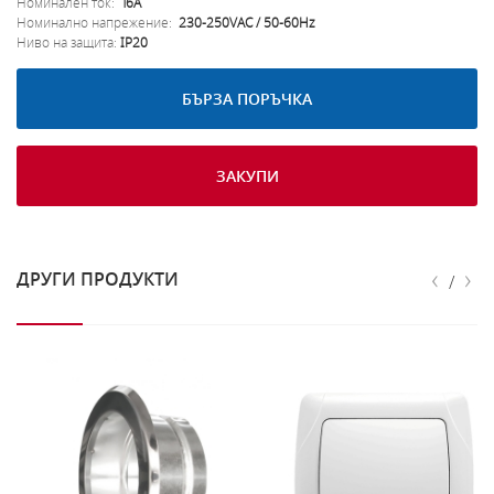
Номинален ток:
16A
Номинално напрежение:
230-250VAC / 50-60Hz
Ниво на защита:
IP20
БЪРЗА ПОРЪЧКА
ЗАКУПИ
‹
›
ДРУГИ ПРОДУКТИ
/