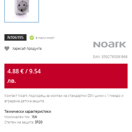
N106195
в наличност
Харесай продукта
EAN: 8592765061966
4.88 € / 9.54
лв.
Контакт Noark подходящ за монтаж на стандартни DIN шини с 1 гнездо и
вградена детска защита.
Технически характеристики:
Номинален ток:
16
A
Степен на защита:
IP20