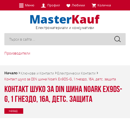
Меню
Профил
Любими
Количка
Eлектроматериали и консумативи
Производители
Начало
Ключове и Контакти
Електрически Контакти
Контакт шуко за DIN шина Noark Ex9DS-G, 1 гнездо, 16A, детс. защита
Контакт шуко за DIN шина Noark Ex9DS-
G, 1 гнездо, 16A, детс. защита
назад