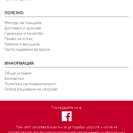
ПОЛЕЗНО
Методи на плащане
Доставки и срокове
Гаранции и качество
Право на отказ
Замяна и връщане
Често задавани въпроси
ИНФОРМАЦИЯ
Общи условия
Бисквитки
Политика на поверителност
Online решаване на спорове
Последвайте ни в:
Този сайт използва бисквитки за да подобри услугите и опита на
2026
©
MasterKauf.
Всички права запазени.
потребителите. Ако решите да продължите разглеждането му автоматично