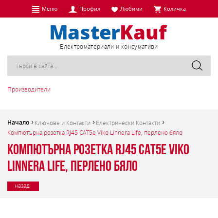
Меню
Профил
Любими
Количка
Eлектроматериали и консумативи
Производители
Начало
Ключове и Контакти
Електрически Контакти
Компютърна розетка RJ45 CAT5e Viko Linnera Life, перлено бяло
Компютърна розетка RJ45 CAT5e Viko
Linnera Life, перлено бяло
назад