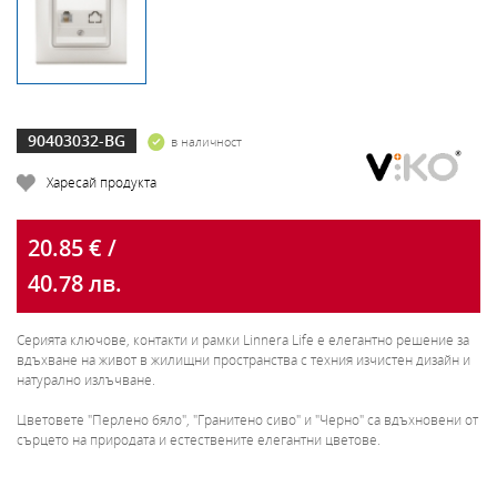
90403032-BG
в наличност
Харесай продукта
20.85 € /
40.78 лв.
Серията ключове, контакти и рамки Linnera Life е елегантно решение за
вдъхване на живот в жилищни пространства с техния изчистен дизайн и
натурално излъчване.
Цветовете "Перлено бяло", "Гранитено сиво" и "Черно" са вдъхновени от
сърцето на природата и естествените елегантни цветове.