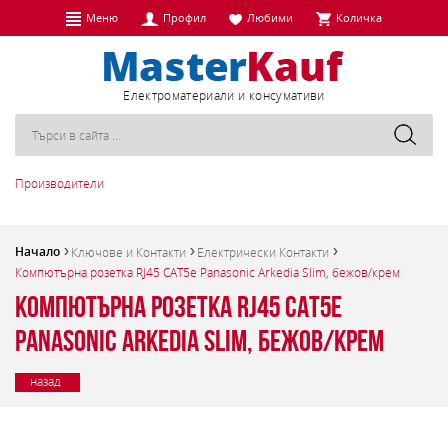
Меню
Профил
Любими
Количка
Eлектроматериали и консумативи
Производители
Начало
Ключове и Контакти
Електрически Контакти
Компютърна розетка RJ45 CAT5e Panasonic Arkedia Slim, бежов/крем
Компютърна розетка RJ45 CAT5e
Panasonic Arkedia Slim, бежов/крем
назад