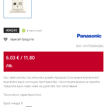
404241
в наличност
Харесай продукта
EAN: WNTC04042BG
6.03 € / 11.80
лв.
Със своя семпъл но изтънчен дизайн Аркедиа Слим внася елегантност
във всяко едно жилищно пространство. Изчистената форма на серията
предлага едно ново ниво на удобство при използване.
Технически характеристики:
Брой гнезда:
1