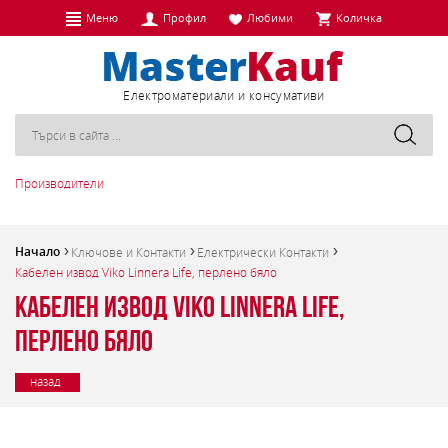
Меню
Профил
Любими
Количка
Eлектроматериали и консумативи
Производители
Начало
Ключове и Контакти
Електрически Контакти
Кабелен извод Viko Linnera Life, перлено бяло
Кабелен извод Viko Linnera Life,
перлено бяло
назад