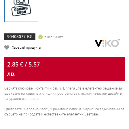
90403077-BG
в наличност
Харесай продукта
2.85 € / 5.57
лв.
Серията ключове, контакти и рамки Linnera Life е елегантно решение за
вдъхване на живот в жилищни пространства с техния изчистен дизайн и
натурално излъчване.
Цветовете "Перлено бяло", "Гранитено сиво" и "Черно" са вдъхновени от
сърцето на природата и естествените елегантни цветове.