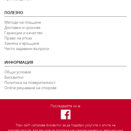
ПОЛЕЗНО
Методи на плащане
Доставки и срокове
Гаранции и качество
Право на отказ
Замяна и връщане
Често задавани въпроси
ИНФОРМАЦИЯ
Общи условия
Бисквитки
Политика на поверителност
Online решаване на спорове
Последвайте ни в:
Този сайт използва бисквитки за да подобри услугите и опита на
2026
©
MasterKauf.
Всички права запазени.
потребителите. Ако решите да продължите разглеждането му автоматично