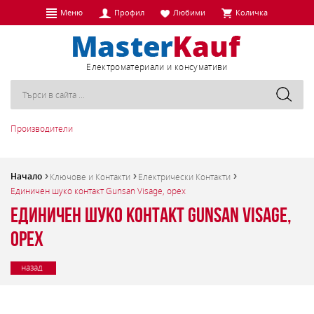
Меню
Профил
Любими
Количка
Eлектроматериали и консумативи
Производители
Начало
Ключове и Контакти
Електрически Контакти
Единичен шуко контакт Gunsan Visage, орех
Единичен шуко контакт Gunsan Visage,
орех
назад