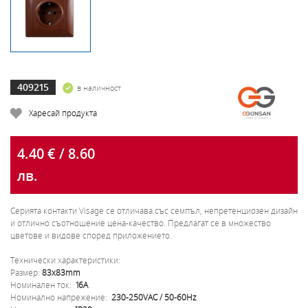
409215
в наличност
Харесай продукта
4.40 € / 8.60
лв.
Серията контакти Visage се отличава със семпъл, непретенциозен дизайн
и отлично съотношение цена-качество. Предлагат се в множество
цветове и видове според приложението.
Технически характеристики:
Размер:
83x83mm
Номинален ток:
16A
Номинално напрежение:
230-250VAC / 50-60Hz