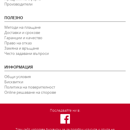
Производители
ПОЛЕЗНО
Методи на плащане
Доставки и срокове
Гаранции и качество
Право на отказ
Замяна и връщане
Често задавани въпроси
ИНФОРМАЦИЯ
Общи условия
Бисквитки
Политика на поверителност
Online решаване на спорове
Последвайте ни в:
Този сайт използва бисквитки за да подобри услугите и опита на