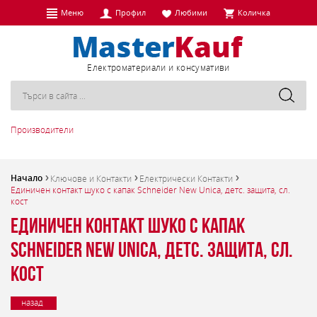
Меню
Профил
Любими
Количка
Eлектроматериали и консумативи
Производители
Начало
Ключове и Контакти
Електрически Контакти
Единичен контакт шуко с капак Schneider New Unica, детс. защита, сл.
кост
Единичен контакт шуко с капак
Schneider New Unica, детс. защита, сл.
кост
назад