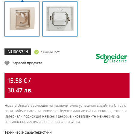
NU003744
в наличност
Харесай продукта
15.58 € /
30.47 лв.
Новата Unica е еволюция на изключително успешния дизайн на Unica с
нови, забележителни промени. Неустоимият дизайн и новите цветове и
материали подхождат на всеки декор, а иновативните механизми са
напълно съвместими с вече познатата Unica.
Технически характеристики: