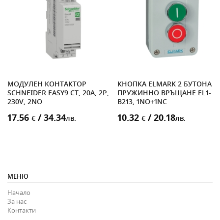
МОДУЛЕН КОНТАКТОР
КНОПКА ELMARK 2 БУТОНА С
K
SCHNEIDER EASY9 CT, 20A, 2P,
ПРУЖИННО ВРЪЩАНЕ EL1-
230V, 2NO
B213, 1NO+1NC
17.56
/ 34.34
10.32
/ 20.18
€
лв.
€
лв.
МЕНЮ
Начало
За нас
Контакти