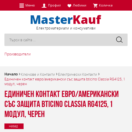
Меню
Профил
Любими
Количка
Eлектроматериали и консумативи
Производители
Начало
Ключове и Контакти
Електрически Контакти
Единичен контакт евро/американски със защита bticino Classia RG4125, 1
модул, черен
Единичен контакт евро/американски
със защита bticino Classia RG4125, 1
модул, черен
назад