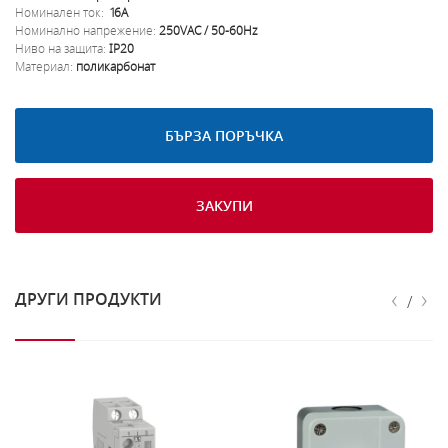
Номинален ток:
16A
Номинално напрежение:
250VAC / 50-60Hz
Ниво на защита:
IP20
Материал:
поликарбонат
БЪРЗА ПОРЪЧКА
ЗАКУПИ
‹
›
ДРУГИ ПРОДУКТИ
/