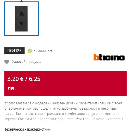
RG4125
в наличност
Харесай продукта
3.20 € / 6.25
лв.
bticino Classia са с модерен изчистен дизайн, характеризиращ се с ясни
очертания в контраст с деликатно заоблена повърхност и леко извит
панел. Контактите са за вграждане в комбинация с други елементи от
серията Classia и се предлагат с два цвята - бял гланц и черен мат сатен.
Технически характеристики: