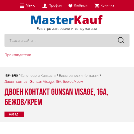
Меню
Профил
Любими
Количка
Eлектроматериали и консумативи
Производители
Начало
Ключове и Контакти
Електрически Контакти
Двоен контакт Gunsan Visage, 16A, бежов/крем
Двоен контакт Gunsan Visage, 16A,
бежов/крем
назад