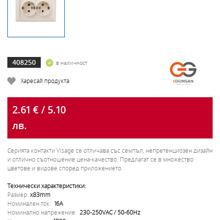
408250
в наличност
Харесай продукта
2.61 € / 5.10
лв.
Серията контакти Visage се отличава със семпъл, непретенциозен дизайн
и отлично съотношение цена-качество. Предлагат се в множество
цветове и видове според приложението.
Технически характеристики:
Размер:
x83mm
Номинален ток:
16A
Номинално напрежение:
230-250VAC / 50-60Hz