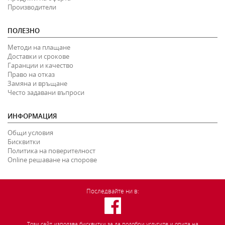
Производители
ПОЛЕЗНО
Методи на плащане
Доставки и срокове
Гаранции и качество
Право на отказ
Замяна и връщане
Често задавани въпроси
ИНФОРМАЦИЯ
Общи условия
Бисквитки
Политика на поверителност
Online решаване на спорове
Последвайте ни в:
Този сайт използва бисквитки за да подобри услугите и опита на