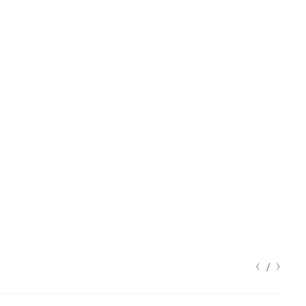
‹
›
/