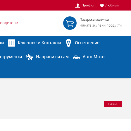
Профил
Любими
Пазарска количка
водители
Нямате зкупени продукти
ли
Ключове и Контакти
Осветление
струменти
Направи си сам
Авто Мото
назад