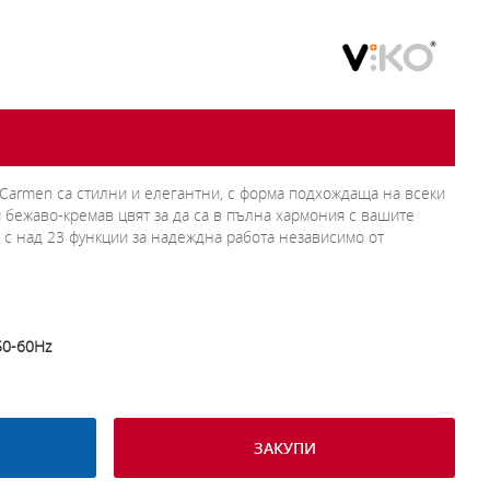
 Carmen са стилни и елегантни, с форма подхождаща на всеки
и бежаво-кремав цвят за да са в пълна хармония с вашите
 с над 23 функции за надеждна работа независимо от
50-60Hz
ЗАКУПИ