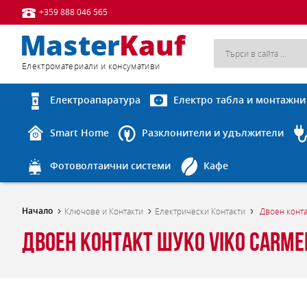
+359 888 046 565
Eлектроматериали и консумативи
Електроапаратура
Електро табла и монтажни
Smart Home
Разклонители и удължители
Фотоволтаични системи
Кафе
Начало
Ключове и Контакти
Електрически Контакти
Двоен конта
Двоен контакт шуко Viko Carme