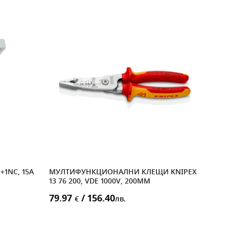
1NC, 15A
МУЛТИФУНКЦИОНАЛНИ КЛЕЩИ KNIPEX
ЕДИ
13 76 200, VDE 1000V, 200MM
И КА
БЯЛ
79.97
/ 156.40
€
лв.
4.9