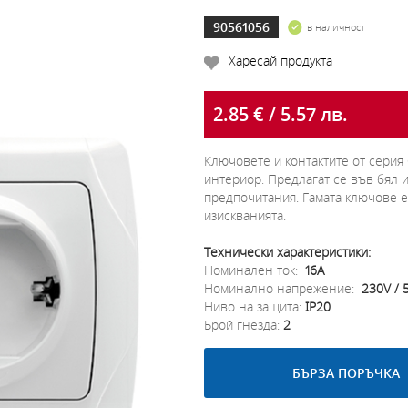
90561056
в наличност
Харесай продукта
2.85 € / 5.57 лв.
Ключовете и контактите от серия
интериор. Предлагат се във бял 
предпочитания. Гамата ключове е
изискванията.
Технически характеристики:
Номинален ток:
16A
Номинално напрежение:
230V / 
Ниво на защита:
IP20
Брой гнезда:
2
БЪРЗА ПОРЪЧКА