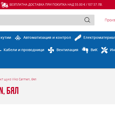
БЕЗПЛАТНА ДОСТАВКА ПРИ ПОКУПКА НАД 55.00 € / 107.57 ЛВ.
Произ
 кутии
Автоматизация и контрол
Електроматериа
Кабели и проводници
Вентилация
ВиК
Ин
кт шуко Viko Carmen, бял
n, бял