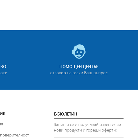
ТВО
ПОМОЩЕН ЦЕНТЪР
токи
отговор на всеки Ваш въпрос
ИЯ
Е-БЮЛЕТИН
ия
Запиши се и получавай известия за
нови продукти и горещи оферти:
 поверителност