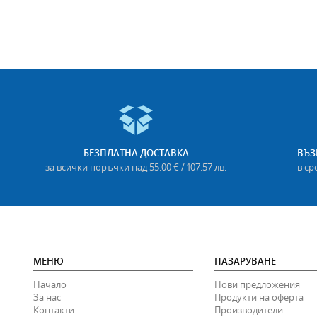
БЕЗПЛАТНА ДОСТАВКА
ВЪЗ
за всички поръчки над 55.00 € / 107.57 лв.
в ср
МЕНЮ
ПАЗАРУВАНЕ
Начало
Нови предложения
За нас
Продукти на оферта
Контакти
Производители