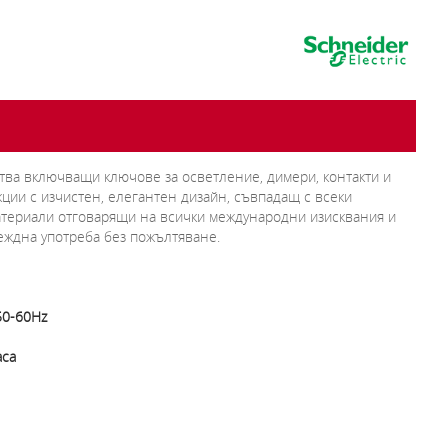
йства включващи ключове за осветление, димери, контакти и
кции с изчистен, елегантен дизайн, съвпадащ с всеки
атериали отговарящи на всички международни изисквания и
еждна употреба без пожълтяване.
50-60Hz
аса