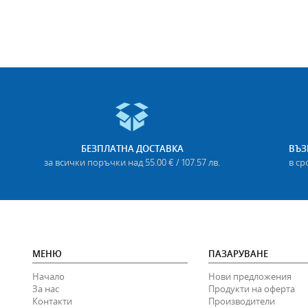
БЕЗПЛАТНА ДОСТАВКА
ВЪЗ
за всички поръчки над 55.00 € / 107.57 лв.
в ср
МЕНЮ
ПАЗАРУВАНЕ
Начало
Нови предложения
За нас
Продукти на оферта
Контакти
Производители