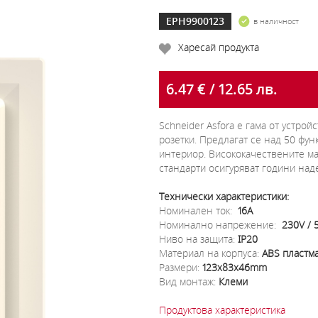
EPH9900123
в наличност
Харесай продукта
6.47 € / 12.65 лв.
Schneider Asfora e гама от устро
розетки. Предлагат се над 50 фун
интериор. Висококачествените м
стандарти осигуряват години над
Технически характеристики:
Номинален ток:
16A
Номинално напрежение:
230V / 
Ниво на защита:
IP20
Материал на корпуса:
ABS пластм
Размери:
123x83x46mm
Вид монтаж:
Клеми
Продуктова характеристика