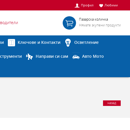
Профил
Любими
Пазарска количка
водители
Нямате зкупени продукти
ли
Ключове и Контакти
Осветление
струменти
Направи си сам
Авто Мото
назад