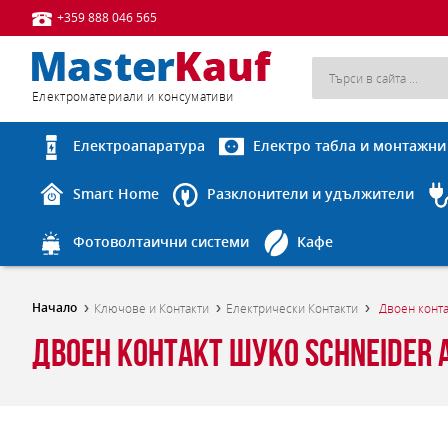
+359 888 046 565
Eлектроматериали и консумативи
Електроапаратура
Електро табла и монтажни
Smart Home
Разклонители и удължители
Фотоволтаични системи
Кафе
Начало
Ключове и Контакти
Електрически Контакти
Двоен конта
Двоен контакт шуко Schneider 