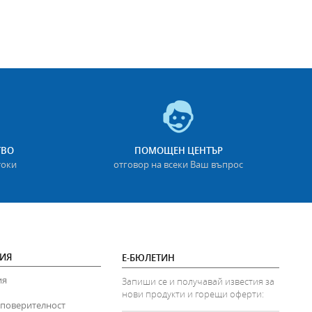
ТВО
ПОМОЩЕН ЦЕНТЪР
токи
отговор на всеки Ваш въпрос
ИЯ
Е-БЮЛЕТИН
ия
Запиши се и получавай известия за
нови продукти и горещи оферти:
 поверителност