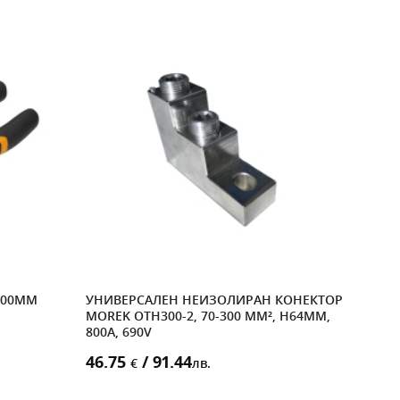
200MM
УНИВЕРСАЛЕН НЕИЗОЛИРАН КОНЕКТОР
ОСН
MOREK OTH300-2, 70-300 MM², H64MM,
800A, 690V
39.
46.75
/ 91.44
€
лв.