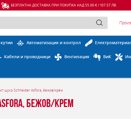
БЕЗПЛАТНА ДОСТАВКА ПРИ ПОКУПКА НАД 55.00 € / 107.57 ЛВ.
Произ
 кутии
Автоматизация и контрол
Електроматериа
Кабели и проводници
Вентилация
ВиК
Ин
кт шуко Schneider Asfora, бежов/крем
Asfora, бежов/крем