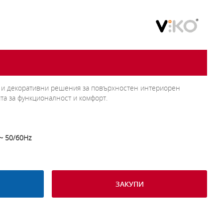
и и декоративни решения за повърхностен интериорен
та за функционалност и комфорт.
~ 50/60Hz
ЗАКУПИ