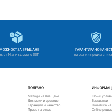
МОЖНОСТ ЗА ВРЪЩАНЕ
ГАРАНТИРАНО КАЧЕС
ок от 14 дни съгласно ЗЗП
на всички предлагани с
ПОЛЕЗНО
ИНФОРМАЦ
Методи на плащане
Общи услов
Доставки и срокове
Бисквитки
Гаранции и качество
Политика на
Право на отказ
Online реша