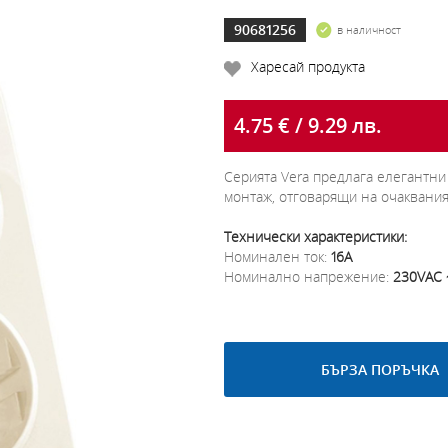
90681256
в наличност
Харесай продукта
4.75 € / 9.29 лв.
Серията Vera предлага елегантн
монтаж, отговарящи на очаквания
Технически характеристики:
Номинален ток:
16А
Номинално напрежение:
230VAC 
БЪРЗА ПОРЪЧКА