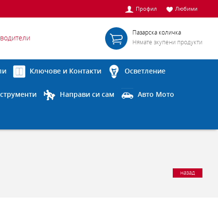
Профил
Любими
Пазарска количка
водители
Нямате зкупени продукти
ли
Ключове и Контакти
Осветление
струменти
Направи си сам
Авто Мото
назад