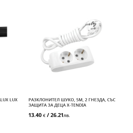
LUX LUX
РАЗКЛОНИТЕЛ ШУКО, 5M, 2 ГНЕЗДА, СЪС
АВТ
ЗАЩИТА ЗА ДЕЦА X-TENDIA
1P, 
13.40
/ 26.21
3.8
€
лв.