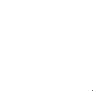
‹
›
/