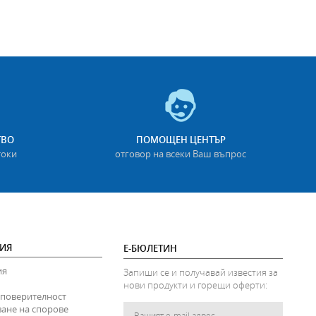
ТВО
ПОМОЩЕН ЦЕНТЪР
токи
отговор на всеки Ваш въпрос
ИЯ
Е-БЮЛЕТИН
ия
Запиши се и получавай известия за
нови продукти и горещи оферти:
 поверителност
ване на спорове