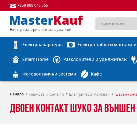
+359 888 046 565
Eлектроматериали и консумативи
Електроапаратура
Електро табла и монтажни
Smart Home
Разклонители и удължители
Фотоволтаични системи
Кафе
Начало
Ключове и Контакти
Електрически Контакти
Двоен конта
Двоен контакт шуко за външен