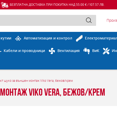
БЕЗПЛАТНА ДОСТАВКА ПРИ ПОКУПКА НАД 55.00 € / 107.57 ЛВ.
Произ
 кутии
Автоматизация и контрол
Електроматериа
Кабели и проводници
Вентилация
ВиК
Ин
кт шуко за външен монтаж Viko Vera, бежов/крем
 монтаж Viko Vera, бежов/крем