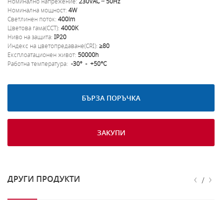
Номинално напрежение:
230VAC ~ 50Hz
Номинална мощност:
4W
Светлинен поток:
400lm
Цветова гама(CCT):
4000K
Ниво на защита:
IP20
Индекс на цветопредаване(CRI):
≥80
Експлоатационен живот:
50000h
Работна температура:
-30° - +50°C
БЪРЗА ПОРЪЧКА
ЗАКУПИ
‹
›
ДРУГИ ПРОДУКТИ
/