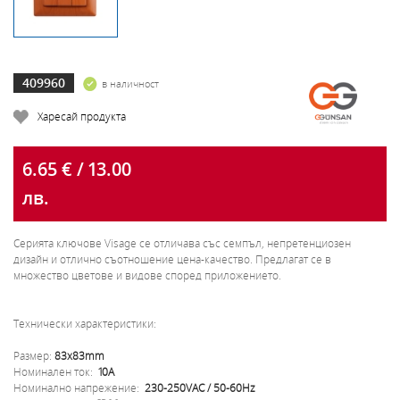
409960
в наличност
Харесай продукта
6.65 € / 13.00
лв.
Серията ключове Visage се отличава със семпъл, непретенциозен
дизайн и отлично съотношение цена-качество. Предлагат се в
множество цветове и видове според приложението.
Технически характеристики:
Размер:
83x83mm
Номинален ток:
10A
Номинално напрежение:
230-250VAC / 50-60Hz