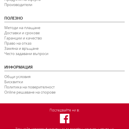
Производители
ПОЛЕЗНО
Методи на плащане
Доставки и срокове
Гаранции и качество
Право на отказ
Замяна и връщане
Често задавани въпроси
ИНФОРМАЦИЯ
Общи условия
Бисквитки
Политика на поверителност
Online решаване на спорове
Последвайте ни в:
Този сайт използва бисквитки за да подобри услугите и опита на