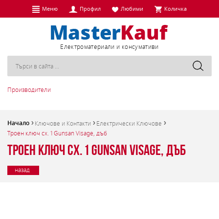
Меню
Профил
Любими
Количка
Eлектроматериали и консумативи
Производители
Начало
Ключове и Контакти
Електрически Ключове
Троен ключ cx. 1 Gunsan Visage, дъб
Троен ключ cx. 1 Gunsan Visage, дъб
назад