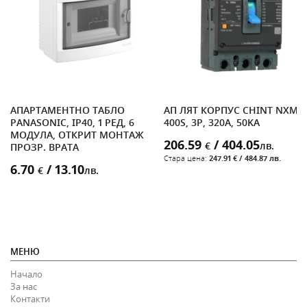
ЛИ
АПАРТАМЕНТНО ТАБЛО
АП ЛЯТ КОРПУС CHINT NXM-
PANASONIC, IP40, 1 РЕД, 6
400S, 3P, 320A, 50KA
МОДУЛА, ОТКРИТ МОНТАЖ
206.59
/ 404.05
€
лв.
ПРОЗР. ВРАТА
Стара цена:
247.91 € / 484.87 лв.
6.70
/ 13.10
€
лв.
МЕНЮ
Начало
За нас
Контакти