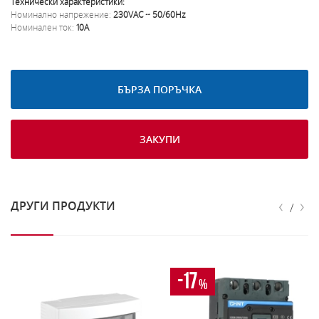
Технически характеристики:
Номинално напрежение:
230VAC ~ 50/60Hz
Номинален ток:
10A
БЪРЗА ПОРЪЧКА
ЗАКУПИ
‹
›
ДРУГИ ПРОДУКТИ
/
-17
%