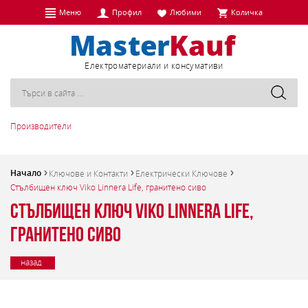
Меню
Профил
Любими
Количка
Eлектроматериали и консумативи
Производители
Начало
Ключове и Контакти
Електрически Ключове
Стълбищен ключ Viko Linnera Life, гранитено сиво
Стълбищен ключ Viko Linnera Life,
гранитено сиво
назад