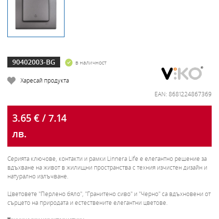
90402003-BG
в наличност
Харесай продукта
EAN: 8681224867369
3.65 € / 7.14
лв.
Серията ключове, контакти и рамки Linnera Life е елегантно решение за
вдъхване на живот в жилищни пространства с техния изчистен дизайн и
натурално излъчване.
Цветовете "Перлено бяло", "Гранитено сиво" и "Черно" са вдъхновени от
сърцето на природата и естествените елегантни цветове.