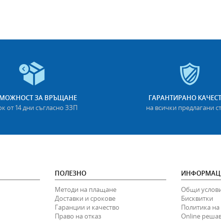
МОЖНОСТ ЗА ВРЪЩАНЕ
ГАРАНТИРАНО КАЧЕС
ок от 14 дни съгласно ЗЗП
на всички предлагани с
ПОЛЕЗНО
ИНФОРМАЦ
Методи на плащане
Общи услов
Доставки и срокове
Бисквитки
Гаранции и качество
Политика на
Право на отказ
Online реша