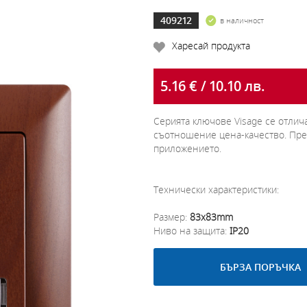
409212
в наличност
Харесай продукта
5.16 € / 10.10 лв.
Серията ключове Visage се отлич
съотношение цена-качество. Пре
приложението.
Технически характеристики:
Размер:
83x83mm
Ниво на защита:
IP20
БЪРЗА ПОРЪЧКА