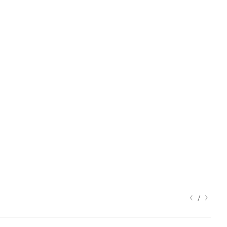
‹
›
/