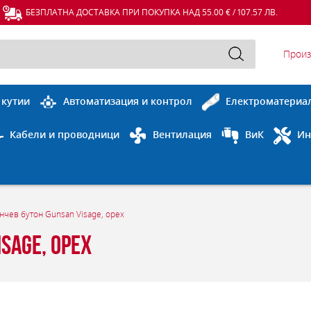
БЕЗПЛАТНА ДОСТАВКА ПРИ ПОКУПКА НАД 55.00 € / 107.57 ЛВ.
Произ
 кутии
Автоматизация и контрол
Електроматериа
Кабели и проводници
Вентилация
ВиК
Ин
нчев бутон Gunsan Visage, орех
sage, орех