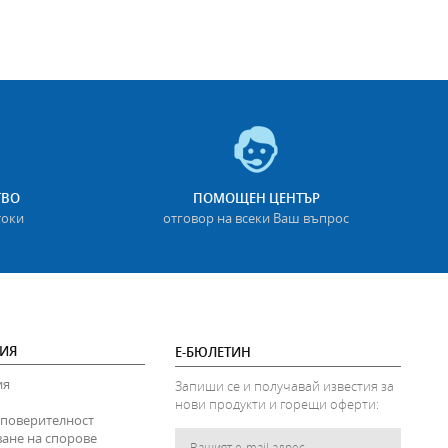
ТВО
ПОМОЩЕН ЦЕНТЪР
токи
отговор на всеки Ваш въпрос
ИЯ
Е-БЮЛЕТИН
ия
Запиши се и получавай известия за
нови продукти и горещи оферти:
 поверителност
ване на спорове