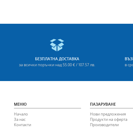
БЕЗПЛАТНА ДОСТАВКА
ВЪЗ
за всички поръчки над 55.00 € / 107.57 лв.
в ср
МЕНЮ
ПАЗАРУВАНЕ
Начало
Нови предложения
За нас
Продукти на оферта
Контакти
Производители