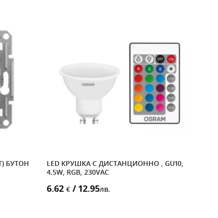
) БУТОН
LED КРУШКА С ДИСТАНЦИОННО , GU10,
LED 
4.5W, RGB, 230VAC
400
6.62
/ 12.95
2.4
€
лв.