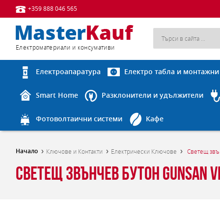
+359 888 046 565
Eлектроматериали и консумативи
Електроапаратура
Електро табла и монтажни
Smart Home
Разклонители и удължители
Фотоволтаични системи
Кафе
Начало
Ключове и Контакти
Електрически Ключове
Светещ звъ
Светещ звънчев бутон Gunsan Vi