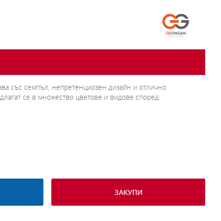
ава със семпъл, непретенциозен дизайн и отлично
длагат се в множество цветове и видове според
ЗАКУПИ