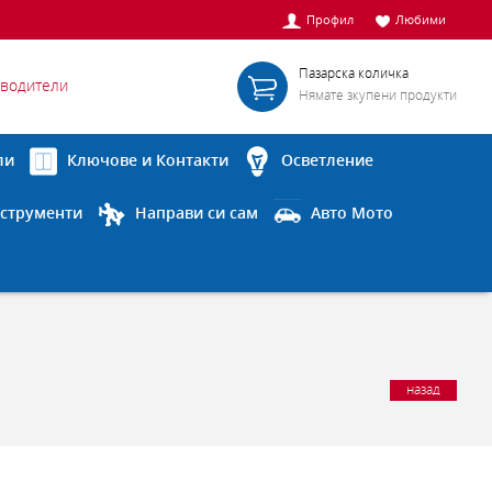
Профил
Любими
Пазарска количка
водители
Нямате зкупени продукти
ли
Ключове и Контакти
Осветление
струменти
Направи си сам
Авто Мото
назад