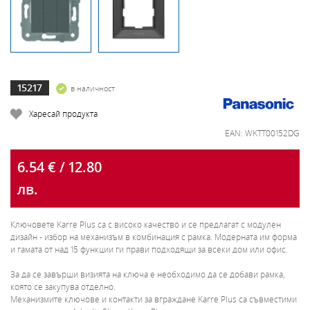
15217
в наличност
Харесай продукта
EAN: WKTT00152DG
6.54 € / 12.80
лв.
Ключовете Karre Plus са с високо качество и се предлагат с модулен
дизайн - избор на механизъм в комбинация с рамка. Модерната им форма
и гамата от над 15 функции ги прави подходящи за всеки дом или офис.
За да се завърши визията на ключа е необходимо да се добави рамка,
която се закупува отделно.
Механизмите ключове и контакти за вграждане Karre Plus са съвместими