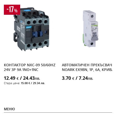
-17
%
V,
КОНТАКТОР NXC-09 50/60HZ
АВТОМАТИЧЕН ПРЕКЪСВАЧ
24V 3P 9A 1NO+1NC
NOARK EX9BN, 1P, 6A, КРИВА 
12.49
/ 24.43
3.70
/ 7.24
€
лв.
€
лв.
Стара цена:
15.00 € / 29.34 лв.
МЕНЮ