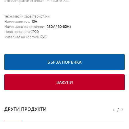
с всички рамки Arkedia Slim и Karre Plus.
Технически характеристики:
Номинален ток:
10A
Номинално напрежение:
230V / 50-60Hz
Ниво на защита:
IP20
Материал на корпуса:
PVC
БЪРЗА ПОРЪЧКА
ЗАКУПИ
‹
›
ДРУГИ ПРОДУКТИ
/