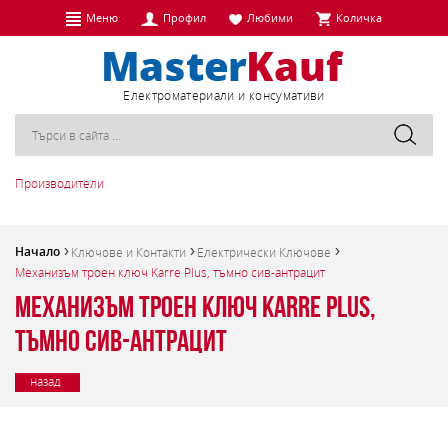
Меню
Профил
Любими
Количка
Eлектроматериали и консумативи
Производители
Начало
Ключове и Контакти
Електрически Ключове
Механизъм троен ключ Karre Plus, тъмно сив-антрацит
Механизъм троен ключ Karre Plus,
тъмно сив-антрацит
назад