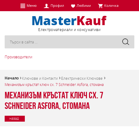
Меню
Профил
Любими
Количка
Eлектроматериали и консумативи
Производители
Начало
Ключове и Контакти
Електрически Ключове
Механизъм кръстат ключ сх. 7 Schneider Asfora, стомана
Механизъм кръстат ключ сх. 7
Schneider Asfora, стомана
назад