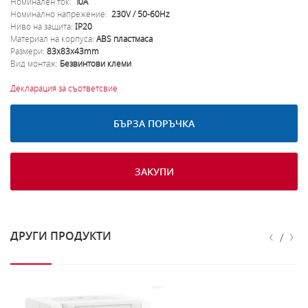
Номинален ток:
10A
Номинално напрежение:
230V / 50-60Hz
Ниво на защита:
IP20
Материал на корпуса:
ABS пластмаса
Размери:
83x83x43mm
Вид монтаж:
Безвинтови клеми
Декларация за съответсвие
БЪРЗА ПОРЪЧКА
ЗАКУПИ
‹
›
ДРУГИ ПРОДУКТИ
/