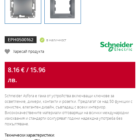
EPH0500162
в наличност
Харесай продукта
8.16 € / 15.96
лв.
Schneider Asfora e гама от устройства включващи ключове за
осветление, димери, контакти и розетки. Предлагат се над 50 функции с
изчистен, елегантен дизайн, съвпадащ с всеки интериор.
Висококачествените материали отговарящи на всички международни
изисквания и стандарти осигуряват години надеждна употреба без
пожълтяване.
Технически характеристики: