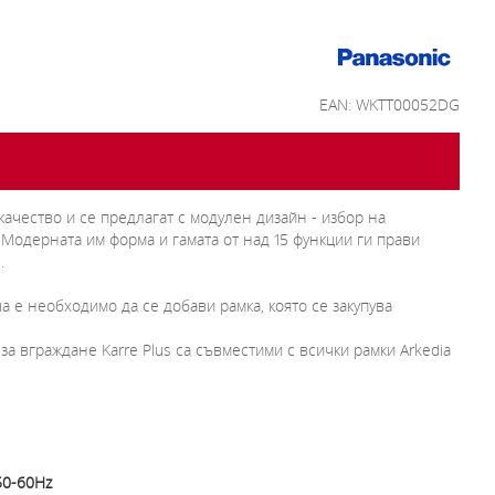
EAN: WKTT00052DG
 качество и се предлагат с модулен дизайн - избор на
 Модерната им форма и гамата от над 15 функции ги прави
.
а е необходимо да се добави рамка, която се закупува
а вграждане Karre Plus са съвместими с всички рамки Arkedia
50-60Hz