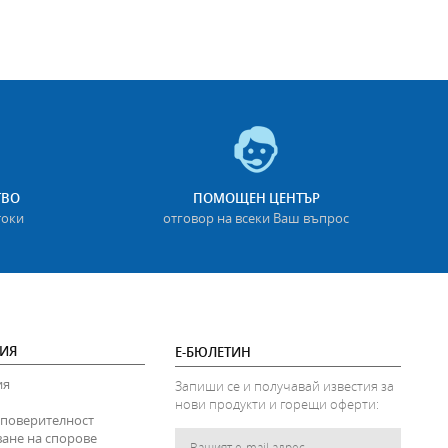
ТВО
ПОМОЩЕН ЦЕНТЪР
токи
отговор на всеки Ваш въпрос
ИЯ
Е-БЮЛЕТИН
ия
Запиши се и получавай известия за
нови продукти и горещи оферти:
 поверителност
ване на спорове