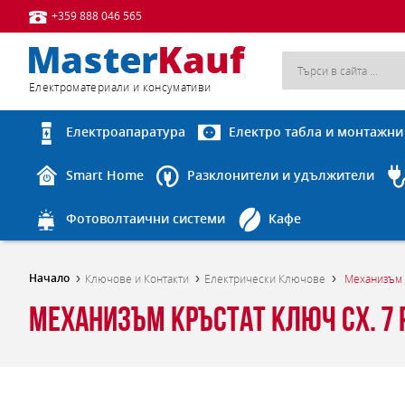
+359 888 046 565
Eлектроматериали и консумативи
Електроапаратура
Електро табла и монтажни
Smart Home
Разклонители и удължители
Фотоволтаични системи
Кафе
Начало
Ключове и Контакти
Електрически Ключове
Механизъм к
Механизъм кръстат ключ сх. 7 