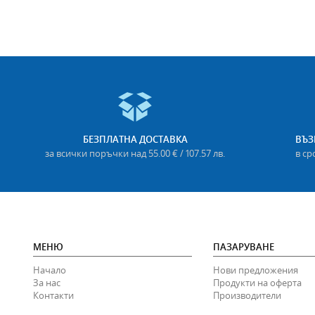
БЕЗПЛАТНА ДОСТАВКА
ВЪЗ
за всички поръчки над 55.00 € / 107.57 лв.
в ср
МЕНЮ
ПАЗАРУВАНЕ
Начало
Нови предложения
За нас
Продукти на оферта
Контакти
Производители