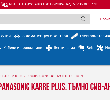
БЕЗПЛАТНА ДОСТАВКА ПРИ ПОКУПКА НАД 55.00 € / 107.57 ЛВ.
Произ
 кутии
Автоматизация и контрол
Електроматериа
Кабели и проводници
Вентилация
ВиК
Ин
ръстат ключ сх. 7 Panasonic Karre Plus, тъмно сив-антрацит
Panasonic Karre Plus, тъмно сив-а