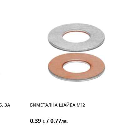
, ЗА
БИМЕТАЛНА ШАЙБА M12
МОД
MP, 
0.39
/ 0.77
26.
€
лв.