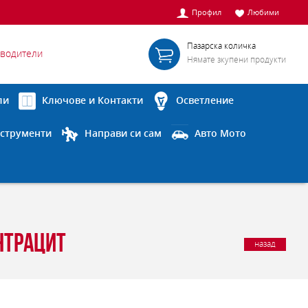
Профил
Любими
Пазарска количка
водители
Нямате зкупени продукти
ли
Ключове и Контакти
Осветление
струменти
Направи си сам
Авто Мото
нтрацит
назад