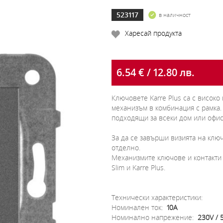
523117
в наличност
Харесай продукта
6.54 € / 12.80 лв.
Ключовете Karre Plus са с високо
механизъм в комбинация с рамка.
подходящи за всеки дом или офис
За да се завърши визията на ключ
отделно.
Механизмите ключове и контакти з
Slim и Karre Plus.
Технически характеристики:
Номинален ток:
10A
Номинално напрежение:
230V / 