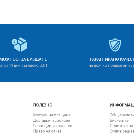
МОЖНОСТ ЗА ВРЪЩАНЕ
ГАРАНТИРАНО КАЧЕС
ок от 14 дни съгласно ЗЗП
на всички предлагани с
ПОЛЕЗНО
ИНФОРМАЦ
Методи на плащане
Общи услов
Доставки и срокове
Бисквитки
Гаранции и качество
Политика на
Право на отказ
Online реша