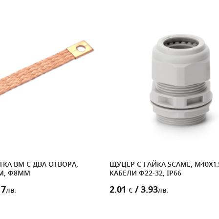
КА BM С ДВА ОТВОРА,
ЩУЦЕР С ГАЙКА SCAME, M40X1.5
MM, Ф8MM
КАБЕЛИ Ф22-32, IP66
17
2.01
/ 3.93
лв.
€
лв.