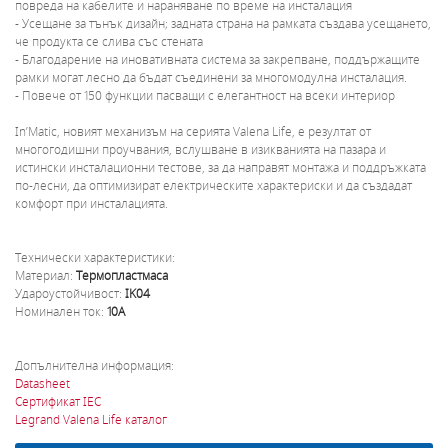
повреда на кабелите и нараняване по време на инсталация
- Усещане за тънък дизайн; задната страна на рамката създава усещането,
че продукта се слива със стената
- Благодарение на иновативната система за закрепване, поддържащите
рамки могат лесно да бъдат съединени за многомодулна инсталация.
- Повече от 150 функции пасващи с елегантност на всеки интериор
In’Matic, новият механизъм на серията Valena Life, е резултат от
многогодишни проучвания, вслушване в изикванията на пазара и
истински инсталационни тестове, за да направят монтажа и поддръжката
по-лесни, да оптимизират електрическите характериски и да създадат
комфорт при инсталацията.
Технически характеристики:
Материал:
Термопластмаса
Удароустойчивост:
IK04
Номинален ток:
10A
Допълнителна информация:
Datasheet
Сертификат IEC
Legrand Valena Life каталог