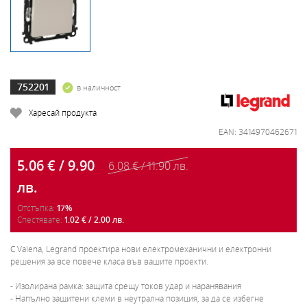
752201
в наличност
Харесай продукта
EAN: 3414970462671
5.06 € / 9.90
6.08 € / 11.90 лв.
лв.
Отстъпка:
17%
Спестявате:
1.02 € / 2.00 лв.
С Valena, Legrand проектира нови електромеханични и електронни
решения за все повече класа във вашите проекти.
- Изолирана рамка: защита срещу токов удар и наранявания
- Напълно защитени клеми в неутрална позиция, за да се избегне