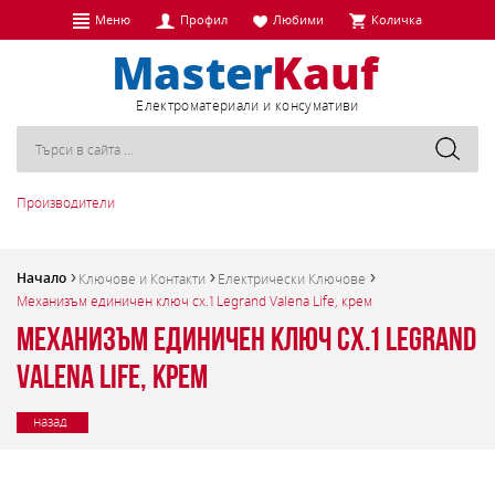
Меню
Профил
Любими
Количка
Eлектроматериали и консумативи
Производители
Начало
Ключове и Контакти
Електрически Ключове
Механизъм единичен ключ сх.1 Legrand Valena Life, крем
Механизъм единичен ключ сх.1 Legrand
Valena Life, крем
назад