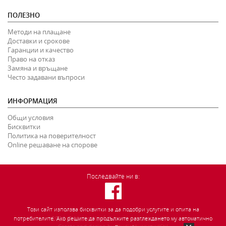
ПОЛЕЗНО
Методи на плащане
Доставки и срокове
Гаранции и качество
Право на отказ
Замяна и връщане
Често задавани въпроси
ИНФОРМАЦИЯ
Общи условия
Бисквитки
Политика на поверителност
Online решаване на спорове
Последвайте ни в:
Този сайт използва бисквитки за да подобри услугите и опита на
2026
©
MasterKauf.
Всички права запазени.
потребителите. Ако решите да продължите разглеждането му автоматично